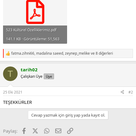
523 Kültürel Özelliklerimiz.pdf
141.1 KB · Görüntüleme: 51,563
fatma.zihni66
,
madalina saeed
,
zeynep_melike
ve 8 diğerleri
R
e
a
tarih02
c
T
t
Çalışkan Üye
Üye
i
o
n
25 Eki 2021
#2
s
:
TEŞEKKÜRLER
Cevap yazmak için giriş yap yada kayıt ol.
Facebook
X
WhatsApp
E-posta
Link
Paylaş: