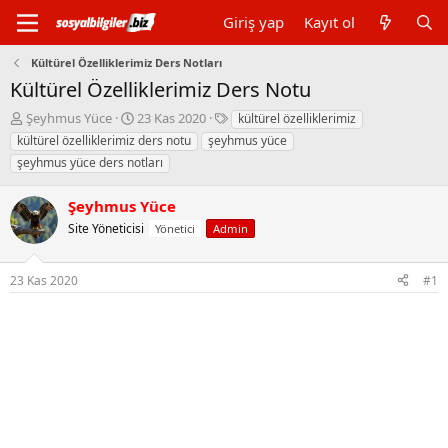
Giriş yap
Kayıt ol
Kültürel Özelliklerimiz Ders Notları
Kültürel Özelliklerimiz Ders Notu
K
B
E
Şeyhmus Yüce
23 Kas 2020
kültürel özelliklerimiz
o
a
t
kültürel özelliklerimiz ders notu
şeyhmus yüce
n
ş
i
şeyhmus yüce ders notları
b
l
k
u
a
e
Şeyhmus Yüce
y
n
t
u
g
l
Site Yöneticisi
Yönetici
Admin
b
ı
e
a
ç
r
ş
t
23 Kas 2020
#1
l
a
a
r
t
i
a
h
n
i