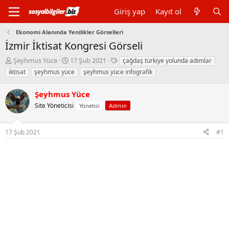
Giriş yap
Kayıt ol
Ekonomi Alanında Yenilikler Görselleri
İzmir İktisat Kongresi Görseli
K
B
E
Şeyhmus Yüce
17 Şub 2021
çağdaş türkiye yolunda adımlar
o
a
t
iktisat
şeyhmus yüce
şeyhmus yüce infografik
n
ş
i
b
l
k
Şeyhmus Yüce
u
a
e
y
Site Yöneticisi
n
t
Yönetici
Admin
u
g
l
b
ı
e
17 Şub 2021
#1
a
ç
r
ş
t
l
a
a
r
t
i
a
h
n
i