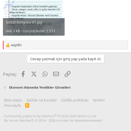
İktisat Kongresi-01.jpg
948.3 KB · Görüntüleme: 2,033
aaydın
R
e
a
Cevap yazmak için giriş yap yada kayıt ol.
c
t
i
Facebook
X
WhatsApp
E-posta
Link
Paylaş:
o
n
s
Ekonomi Alanında Yenilikler Görselleri
:
Bize ulaşın
Şartlar ve kurallar
Gizlilik politikası
Yardım
Ana sayfa
R
S
S
®
Community platform by XenForo
© 2010-2025 XenForo Ltd.
Bu forum XenGenTr © 2014 - 2026 ürünleri ile desteklenmektedir