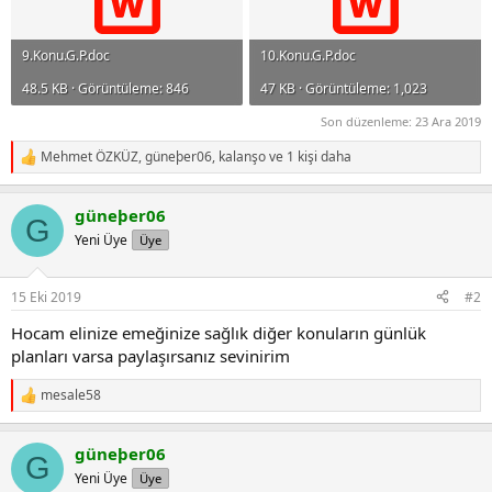
9.Konu.G.P.doc
10.Konu.G.P.doc
48.5 KB · Görüntüleme: 846
47 KB · Görüntüleme: 1,023
Son düzenleme:
23 Ara 2019
Mehmet ÖZKÜZ
,
güneþer06
,
kalanşo
ve 1 kişi daha
R
e
a
güneþer06
c
G
t
Yeni Üye
Üye
i
o
n
15 Eki 2019
#2
s
:
Hocam elinize emeğinize sağlık diğer konuların günlük
planları varsa paylaşırsanız sevinirim
mesale58
R
e
a
güneþer06
c
G
t
Yeni Üye
Üye
i