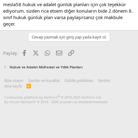
:
mesla58 hukuk ve adalet günlük planları için çok teşekkür
ediyorum. sizden rica etsem diğer konuların bide 2.dönem 8.
sınıf hukuk günlük plan varsa paylaşırsanız çok makbule
geçer.
Cevap yazmak için giriş yap yada kayıt ol.
Facebook
X
WhatsApp
E-posta
Link
Paylaş:
Hukuk ve Adalet Müfredat ve Yıllık Planları
Bize ulaşın
Şartlar ve kurallar
Gizlilik politikası
Yardım
Ana sayfa
R
S
S
®
Community platform by XenForo
© 2010-2025 XenForo Ltd.
Bu forum XenGenTr © 2014 - 2026 ürünleri ile desteklenmektedir