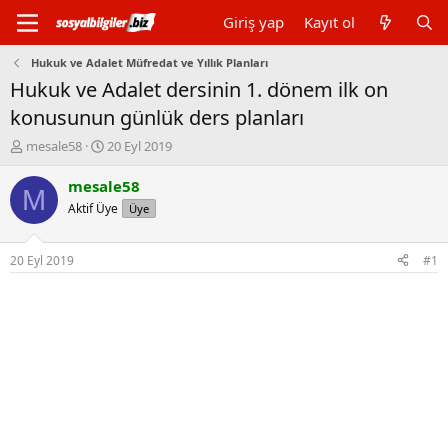
Giriş yap
Kayıt ol
Hukuk ve Adalet Müfredat ve Yıllık Planları
Hukuk ve Adalet dersinin 1. dönem ilk on
konusunun günlük ders planları
K
B
mesale58
20 Eyl 2019
o
a
n
ş
mesale58
M
b
l
Aktif Üye
Üye
u
a
y
n
u
g
20 Eyl 2019
#1
b
ı
a
ç
ş
t
l
a
a
r
t
i
a
h
n
i