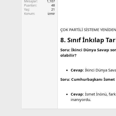
Mesajlar
1,107
n
i
Puanları
48
Yaş
21
Konum
izmir
ÇOK PARTİLİ SİSTEME YENİDEN
8. Sınıf İnkılap Ta
Soru: İkinci Dünya Savaşı s
olabilir?
Cevap
: İkinci Dünya Sav
Soru: Cumhurbaşkanı İsmet 
Cevap
: İsmet İnönü, far
inanıyordu.