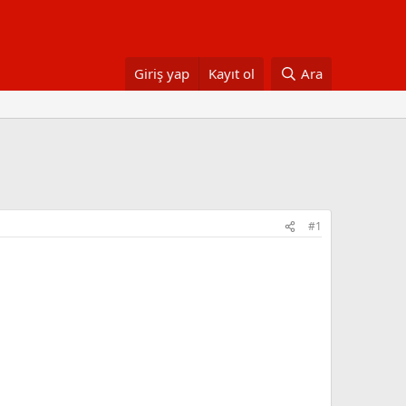
Giriş yap
Kayıt ol
Ara
#1