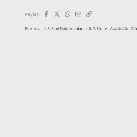
Facebook
X
WhatsApp
E-posta
Link
Paylaş:
Forumlar
8. Sınıf Dokümanları
8. 7. Ünite - Atatürk'ün Ö