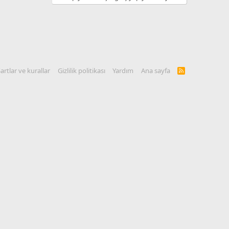
artlar ve kurallar
Gizlilik politikası
Yardım
Ana sayfa
R
S
S