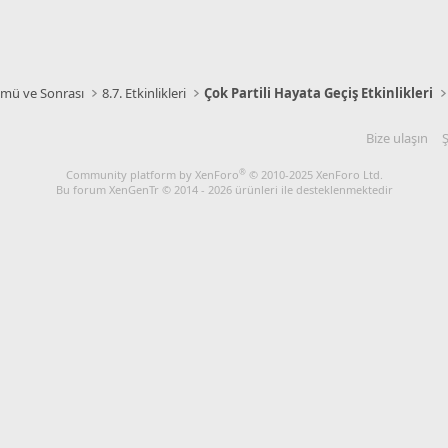
lümü ve Sonrası
8.7. Etkinlikleri
Çok Partili Hayata Geçiş Etkinlikleri
Bize ulaşın
Ş
®
Community platform by XenForo
© 2010-2025 XenForo Ltd.
Bu forum XenGenTr © 2014 - 2026 ürünleri ile desteklenmektedir