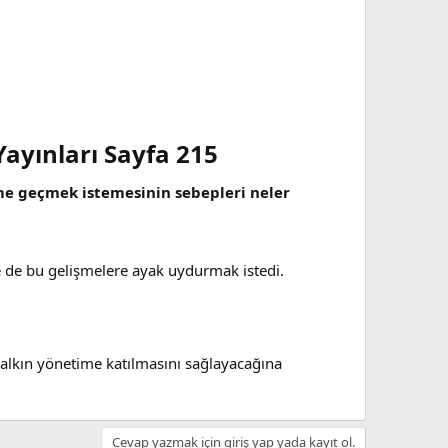
Yayınları Sayfa 215​
eme geçmek istemesinin sebepleri neler
 de bu gelişmelere ayak uydurmak istedi.
halkın yönetime katılmasını sağlayacağına
Cevap yazmak için giriş yap yada kayıt ol.