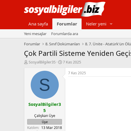
Ana sayfa
Forumlar
Neler yeni
Yeni mesajlar
Forumlarda ara
Forumlar
8. Sınıf Dokümanları
8. 7. Ünite - Atatürk'ün Ö
Çok Partili Sisteme Yeniden Geçi
K
B
SosyalBilgiler35
7 Kas 2025
o
a
n
ş
7 Kas 2025
b
l
S
u
a
y
n
u
g
b
ı
SosyalBilgiler3
a
ç
ş
t
5
l
a
Çalışkan Üye
a
r
Üye
t
i
Katılım
13 Mar 2018
a
h