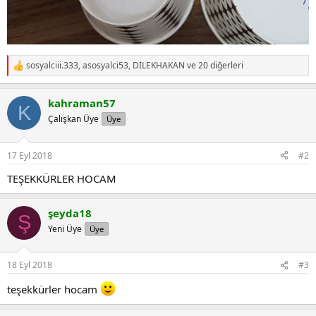
sosyalciii.333
,
asosyalci53
,
DİLEKHAKAN
ve 20 diğerleri
R
e
a
kahraman57
c
K
t
Çalışkan Üye
Üye
i
o
n
17 Eyl 2018
#2
s
:
TEŞEKKÜRLER HOCAM
şeyda18
Ş
Yeni Üye
Üye
18 Eyl 2018
#3
teşekkürler hocam