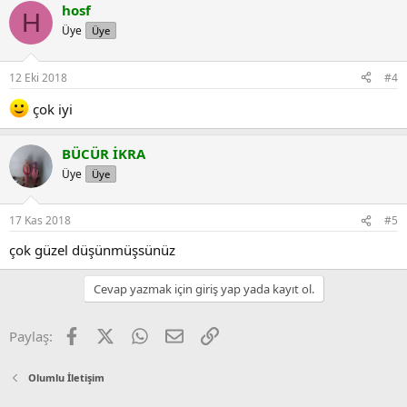
hosf
H
Üye
Üye
12 Eki 2018
#4
çok iyi
BÜCÜR İKRA
Üye
Üye
17 Kas 2018
#5
çok güzel düşünmüşsünüz
Cevap yazmak için giriş yap yada kayıt ol.
Facebook
X
WhatsApp
E-posta
Link
Paylaş:
Olumlu İletişim