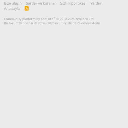
Bize ulaşın
Şartlar ve kurallar
Gizlilik politikası
Yardım
Ana sayfa
R
S
S
®
Community platform by XenForo
© 2010-2025 XenForo Ltd.
Bu forum XenGenTr © 2014 - 2026 ürünleri ile desteklenmektedir