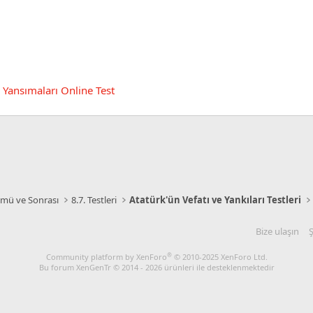
Yansımaları Online Test
lümü ve Sonrası
8.7. Testleri
Atatürk'ün Vefatı ve Yankıları Testleri
Bize ulaşın
Ş
®
Community platform by XenForo
© 2010-2025 XenForo Ltd.
Bu forum XenGenTr © 2014 - 2026 ürünleri ile desteklenmektedir