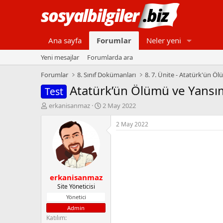
Ana sayfa
Forumlar
Neler yeni
Yeni mesajlar
Forumlarda ara
Forumlar
8. Sınıf Dokümanları
8. 7. Ünite - Atatürk'ün Ö
Atatürk’ün Ölümü ve Yansım
Test
K
B
erkanisanmaz
2 May 2022
o
a
n
ş
2 May 2022
b
l
u
a
y
n
u
g
b
ı
erkanisanmaz
a
ç
ş
t
Site Yöneticisi
l
a
Yönetici
a
r
Admin
t
i
Katılım
a
h