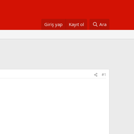
Giriş yap
Kayıt ol
Ara
#1