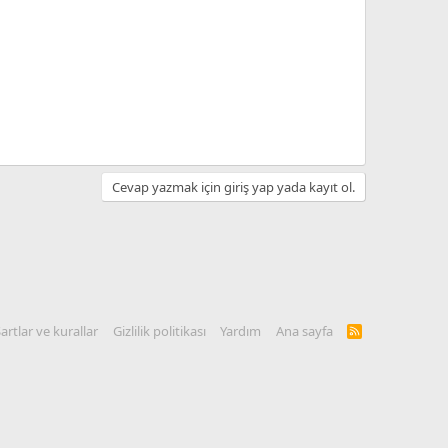
Cevap yazmak için giriş yap yada kayıt ol.
artlar ve kurallar
Gizlilik politikası
Yardım
Ana sayfa
R
S
S