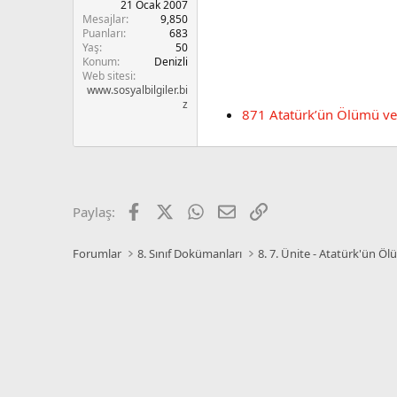
21 Ocak 2007
n
i
Mesajlar
9,850
Puanları
683
Yaş
50
Konum
Denizli
Web sitesi
www.sosyalbilgiler.bi
z
871 Atatürk’ün Ölümü ve 
Facebook
X
WhatsApp
E-posta
Link
Paylaş:
Forumlar
8. Sınıf Dokümanları
8. 7. Ünite - Atatürk'ün Ö