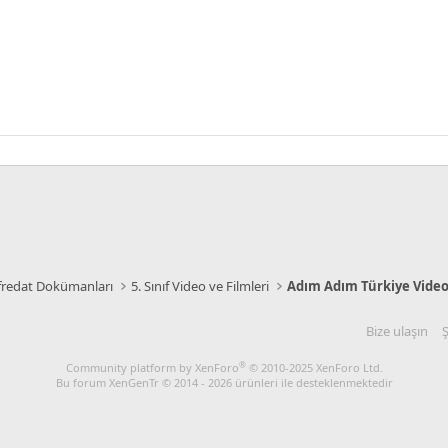
üfredat Dokümanları
5. Sınıf Video ve Filmleri
Adım Adım Türkiye Video
Bize ulaşın
Ş
®
Community platform by XenForo
© 2010-2025 XenForo Ltd.
Bu forum XenGenTr © 2014 - 2026 ürünleri ile desteklenmektedir