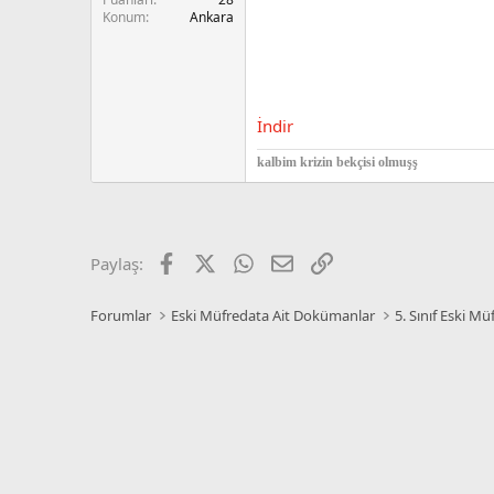
n
i
Konum
Ankara
İndir
kalbim krizin bekçisi olmuşş
Facebook
X
WhatsApp
E-posta
Link
Paylaş:
Forumlar
Eski Müfredata Ait Dokümanlar
5. Sınıf Eski M