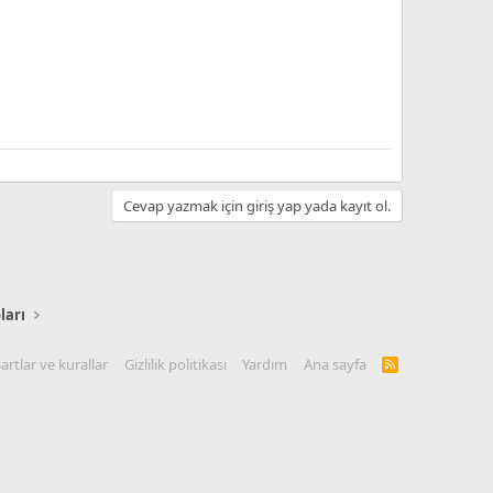
Cevap yazmak için giriş yap yada kayıt ol.
ları
artlar ve kurallar
Gizlilik politikası
Yardım
Ana sayfa
R
S
S