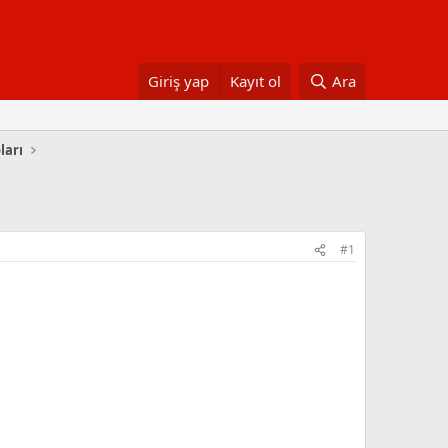
Giriş yap
Kayıt ol
Ara
ları
#1