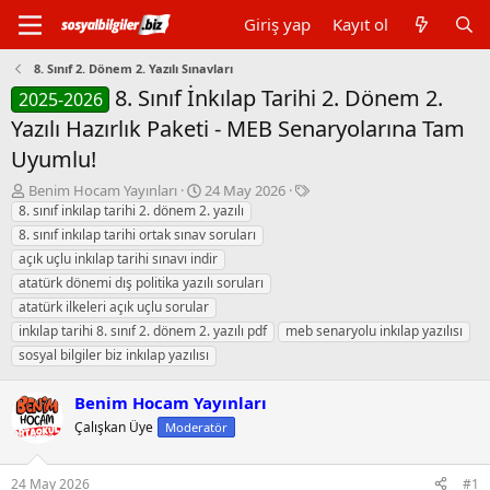
Giriş yap
Kayıt ol
8. Sınıf 2. Dönem 2. Yazılı Sınavları
8. Sınıf İnkılap Tarihi 2. Dönem 2.
2025-2026
Yazılı Hazırlık Paketi - MEB Senaryolarına Tam
Uyumlu!
K
B
E
Benim Hocam Yayınları
24 May 2026
o
a
t
8. sınıf inkılap tarihi 2. dönem 2. yazılı
n
ş
i
8. sınıf inkılap tarihi ortak sınav soruları
b
l
k
açık uçlu inkılap tarihi sınavı indir
u
a
e
atatürk dönemi dış politika yazılı soruları
y
n
t
atatürk ilkeleri açık uçlu sorular
u
g
l
b
ı
e
inkılap tarihi 8. sınıf 2. dönem 2. yazılı pdf
meb senaryolu inkılap yazılısı
a
ç
r
sosyal bilgiler biz inkılap yazılısı
ş
t
l
a
Benim Hocam Yayınları
a
r
t
i
Çalışkan Üye
Moderatör
a
h
n
i
24 May 2026
#1