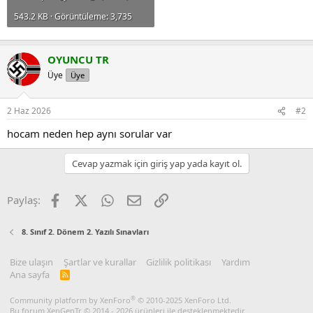
543.2 KB · Görüntüleme: 3,735
OYUNCU TR
Üye
Üye
2 Haz 2026
#2
hocam neden hep aynı sorular var
Cevap yazmak için giriş yap yada kayıt ol.
Facebook
X
WhatsApp
E-posta
Link
Paylaş:
8. Sınıf 2. Dönem 2. Yazılı Sınavları
Bize ulaşın
Şartlar ve kurallar
Gizlilik politikası
Yardım
Ana sayfa
R
S
S
®
Community platform by XenForo
© 2010-2025 XenForo Ltd.
Bu forum XenGenTr © 2014 - 2026 ürünleri ile desteklenmektedir