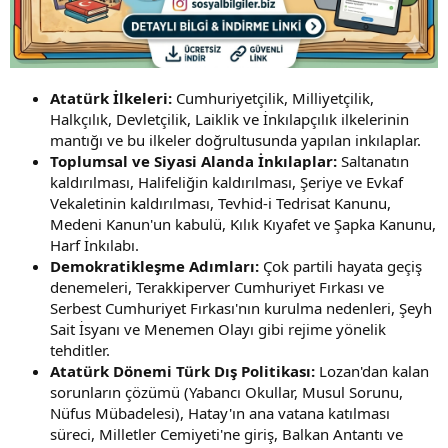
Atatürk İlkeleri:
Cumhuriyetçilik, Milliyetçilik,
Halkçılık, Devletçilik, Laiklik ve İnkılapçılık ilkelerinin
mantığı ve bu ilkeler doğrultusunda yapılan inkılaplar.
Toplumsal ve Siyasi Alanda İnkılaplar:
Saltanatın
kaldırılması, Halifeliğin kaldırılması, Şeriye ve Evkaf
Vekaletinin kaldırılması, Tevhid-i Tedrisat Kanunu,
Medeni Kanun'un kabulü, Kılık Kıyafet ve Şapka Kanunu,
Harf İnkılabı.
Demokratikleşme Adımları:
Çok partili hayata geçiş
denemeleri, Terakkiperver Cumhuriyet Fırkası ve
Serbest Cumhuriyet Fırkası'nın kurulma nedenleri, Şeyh
Sait İsyanı ve Menemen Olayı gibi rejime yönelik
tehditler.
Atatürk Dönemi Türk Dış Politikası:
Lozan'dan kalan
sorunların çözümü (Yabancı Okullar, Musul Sorunu,
Nüfus Mübadelesi), Hatay'ın ana vatana katılması
süreci, Milletler Cemiyeti'ne giriş, Balkan Antantı ve