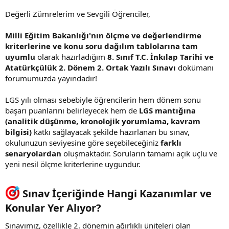
Değerli Zümrelerim ve Sevgili Öğrenciler,
Milli Eğitim Bakanlığı'nın ölçme ve değerlendirme
kriterlerine ve konu soru dağılım tablolarına tam
uyumlu
olarak hazırladığım
8. Sınıf T.C. İnkılap Tarihi ve
Atatürkçülük 2. Dönem 2. Ortak Yazılı Sınavı
dokümanı
forumumuzda yayındadır!
LGS yılı olması sebebiyle öğrencilerin hem dönem sonu
başarı puanlarını belirleyecek hem de
LGS mantığına
(analitik düşünme, kronolojik yorumlama, kavram
bilgisi)
katkı sağlayacak şekilde hazırlanan bu sınav,
okulunuzun seviyesine göre seçebileceğiniz
farklı
senaryolardan
oluşmaktadır. Soruların tamamı açık uçlu ve
yeni nesil ölçme kriterlerine uygundur.
Sınav İçeriğinde Hangi Kazanımlar ve
Konular Yer Alıyor?​
Sınavımız, özellikle 2. dönemin ağırlıklı üniteleri olan