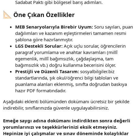
Sadabat Paktı gibi bölgesel barış adımları.
Öne Çıkan Özellikler​
MEB Senaryolarıyla Birebir Uyum:
Soru sayıları, puan
dağılımları ve kazanım eşleştirmeleri tamamen resmi
şablona göre hazırlanmıştır.
LGS Destekli Sorular:
Açık uçlu sorular, öğrencilerin
paragraf yorumlama ve anahtar kavramları (millî
egemenlik, millî bağımsızlık, çağdaşlaşma, tam
bağımsızlık vb.) doğru kullanma becerisini ölçer.
Prestijli ve Düzenli Tasarım:
sosyalbilgiler.biz
standartlarında, şık okul/öğrenci bilgi tabloları ve
puanlama alanları eklenmiş, sınıfta doğrudan baskıya
hazır PDF formatındadır.
Aşağıdaki eklenti bölümünden dokümanı ücretsiz bir şekilde
indirebilir, sınıflarınızda güvenle uygulayabilirsiniz.
Emeğe saygı adına dokümanı indirdikten sonra değerli
yorumlarınızı ve teşekkürlerinizi eksik etmeyiniz.
Hepinize iyi çalışmalar ve sınav döneminde kolaylıklar