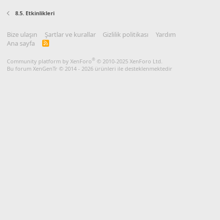
8.5. Etkinlikleri
Bize ulaşın
Şartlar ve kurallar
Gizlilik politikası
Yardım
Ana sayfa
R
S
S
®
Community platform by XenForo
© 2010-2025 XenForo Ltd.
Bu forum XenGenTr © 2014 - 2026 ürünleri ile desteklenmektedir