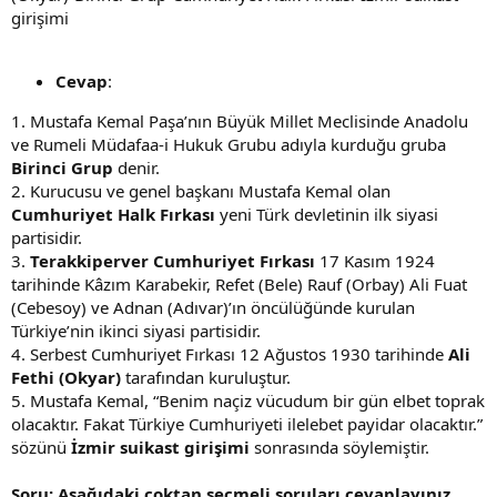
girişimi
Cevap
:
1. Mustafa Kemal Paşa’nın Büyük Millet Meclisinde Anadolu
ve Rumeli Müdafaa-i Hukuk Grubu adıyla kurduğu gruba
Birinci Grup
denir.
2. Kurucusu ve genel başkanı Mustafa Kemal olan
Cumhuriyet Halk Fırkası
yeni Türk devletinin ilk siyasi
partisidir.
3.
Terakkiperver Cumhuriyet Fırkası
17 Kasım 1924
tarihinde Kâzım Karabekir, Refet (Bele) Rauf (Orbay) Ali Fuat
(Cebesoy) ve Adnan (Adıvar)’ın öncülüğünde kurulan
Türkiye’nin ikinci siyasi partisidir.
4. Serbest Cumhuriyet Fırkası 12 Ağustos 1930 tarihinde
Ali
Fethi (Okyar)
tarafından kuruluştur.
5. Mustafa Kemal, “Benim naçiz vücudum bir gün elbet toprak
olacaktır. Fakat Türkiye Cumhuriyeti ilelebet payidar olacaktır.”
sözünü
İzmir suikast girişimi
sonrasında söylemiştir.
Soru: Aşağıdaki çoktan seçmeli soruları cevaplayınız.