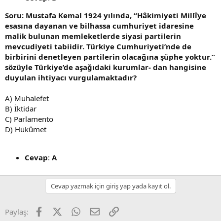
Soru: Mustafa Kemal 1924 yılında, “Hâkimiyeti Millîye
esasına dayanan ve bilhassa cumhuriyet idaresine
malik bulunan memleketlerde siyasi partilerin
mevcudiyeti tabiidir. Türkiye Cumhuriyeti’nde de
birbirini denetleyen partilerin olacağına şüphe yoktur.”
sözüyle Türkiye’de aşağıdaki kurumlar- dan hangisine
duyulan ihtiyacı vurgulamaktadır?
A) Muhalefet
B) İktidar
C) Parlamento
D) Hükûmet
Cevap
:
A
Cevap yazmak için giriş yap yada kayıt ol.
Facebook
X
WhatsApp
E-posta
Link
Paylaş: