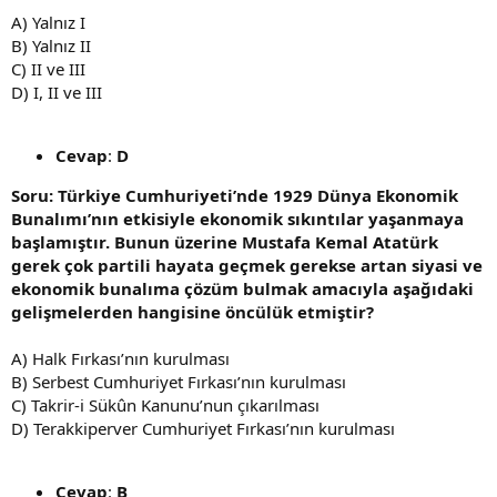
A) Yalnız I
B) Yalnız II
C) II ve III
D) I, II ve III
Cevap
:
D
Soru: Türkiye Cumhuriyeti’nde 1929 Dünya Ekonomik
Bunalımı’nın etkisiyle ekonomik sıkıntılar yaşanmaya
başlamıştır. Bunun üzerine Mustafa Kemal Atatürk
gerek çok partili hayata geçmek gerekse artan siyasi ve
ekonomik bunalıma çözüm bulmak amacıyla aşağıdaki
gelişmelerden hangisine öncülük etmiştir?
A) Halk Fırkası’nın kurulması
B) Serbest Cumhuriyet Fırkası’nın kurulması
C) Takrir-i Sükûn Kanunu’nun çıkarılması
D) Terakkiperver Cumhuriyet Fırkası’nın kurulması
Cevap
:
B