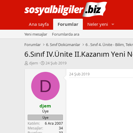
Ana sayfa
Forumlar
Neler yeni
Yeni mesajlar
Forumlarda ara
Forumlar
6. Sınıf Dokümanlar
6 . Sınıf 4. Ünite - Bilim, T
6.Sınıf IV.Ünite II.Kazanım Yeni N
K
B
djem
24 Şub 2019
o
a
n
ş
24 Şub 2019
b
l
D
u
a
y
n
u
g
b
ı
djem
a
ç
ş
t
Üye
l
a
Üye
a
r
Katılım
6 Ara 2007
t
i
Mesajlar
34
a
h
Puanları
33