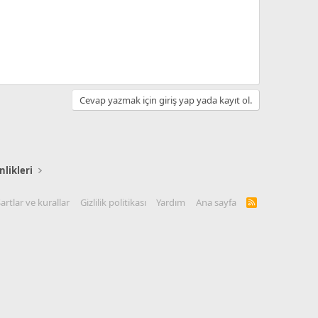
Cevap yazmak için giriş yap yada kayıt ol.
nlikleri
artlar ve kurallar
Gizlilik politikası
Yardım
Ana sayfa
R
S
S