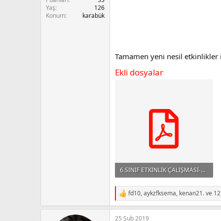
n
i
Yaş
126
Konum
karabük
Tamamen yeni nesil etkinlikler 
Ekli dosyalar
6.SINIF ETKİNLİK ÇALIŞMASI-2.pdf
414.8 KB · Görüntüleme: 4,411
fd10
,
aykzfksema
,
kenan21.
ve 12 
R
e
a
25 Şub 2019
c