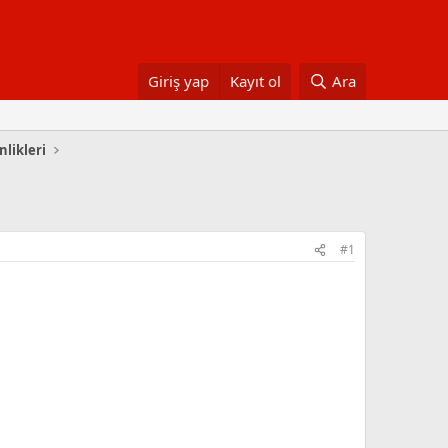
Giriş yap
Kayıt ol
Ara
nlikleri
#1