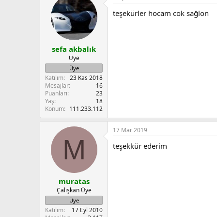
t
teşekürler hocam cok sağlon
i
o
n
s
:
sefa akbalık
Üye
Üye
Katılım
23 Kas 2018
Mesajlar
16
Puanları
23
Yaş
18
Konum
111.233.112
17 Mar 2019
M
teşekkür ederim
muratas
Çalışkan Üye
Üye
Katılım
17 Eyl 2010