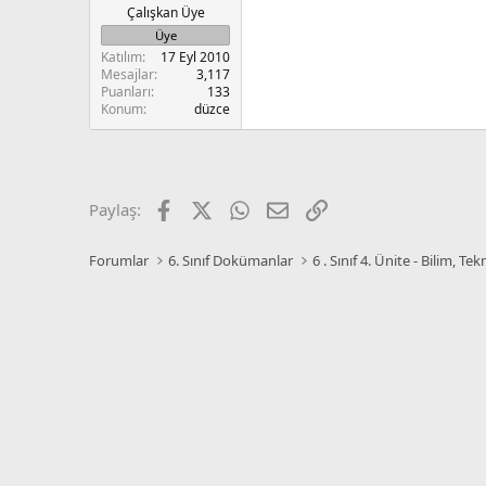
Çalışkan Üye
Üye
Katılım
17 Eyl 2010
Mesajlar
3,117
Puanları
133
Konum
düzce
Facebook
X
WhatsApp
E-posta
Link
Paylaş:
Forumlar
6. Sınıf Dokümanlar
6 . Sınıf 4. Ünite - Bilim, T