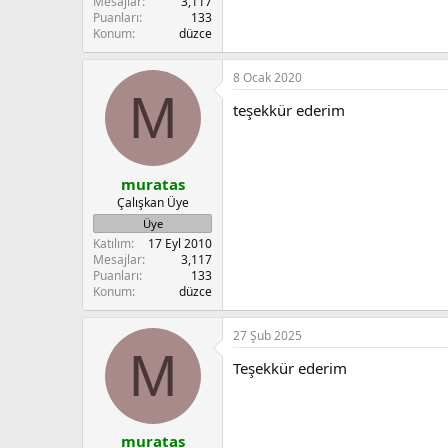
Mesajlar
3,117
Puanları
133
Konum
düzce
8 Ocak 2020
M
teşekkür ederim
muratas
Çalışkan Üye
Üye
Katılım
17 Eyl 2010
Mesajlar
3,117
Puanları
133
Konum
düzce
27 Şub 2025
M
Teşekkür ederim
muratas