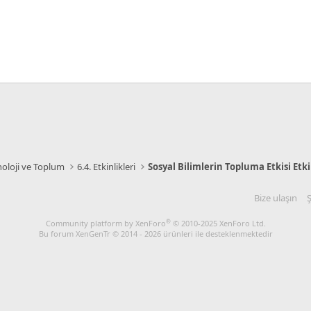
eknoloji ve Toplum
6.4. Etkinlikleri
Sosyal Bilimlerin Topluma Etkisi Etki
Bize ulaşın
Ş
®
Community platform by XenForo
© 2010-2025 XenForo Ltd.
Bu forum XenGenTr © 2014 - 2026 ürünleri ile desteklenmektedir