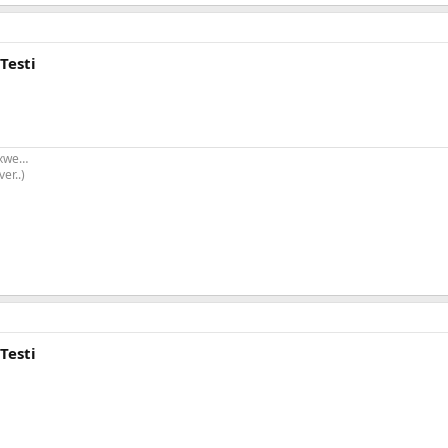
Testi
 xwe…
er..)
Testi