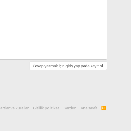
Cevap yazmak için giriş yap yada kayıt ol.
artlar ve kurallar
Gizlilik politikası
Yardım
Ana sayfa
R
S
S