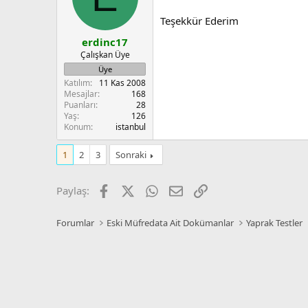
Teşekkür Ederim
erdinc17
Çalışkan Üye
Üye
Katılım
11 Kas 2008
Mesajlar
168
Puanları
28
Yaş
126
Konum
istanbul
1
2
3
Sonraki
Facebook
X
WhatsApp
E-posta
Link
Paylaş:
Forumlar
Eski Müfredata Ait Dokümanlar
Yaprak Testler