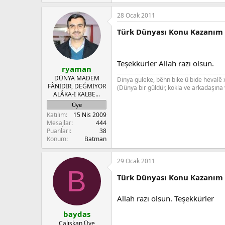
e
a
28 Ocak 2011
c
t
Türk Dünyası Konu Kazanım 
i
o
n
s
Teşekkürler Allah razı olsun.
:
ryaman
DÜNYA MADEM
Dinya guleke, bêhn bike û bide hevalê
FÂNİDİR, DEĞMİYOR
(Dünya bir güldür, kokla ve arkadaşına v
ALÂKA-İ KALBE...
Üye
Katılım
15 Nis 2009
Mesajlar
444
Puanları
38
Konum
Batman
29 Ocak 2011
B
Türk Dünyası Konu Kazanım 
Allah razı olsun. Teşekkürler
baydas
Çalışkan Üye