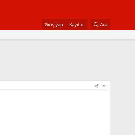
Giriş yap
Kayıt ol
Ara
#1