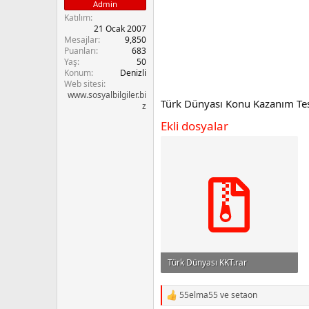
Admin
n
i
Katılım
21 Ocak 2007
Mesajlar
9,850
Puanları
683
Yaş
50
Konum
Denizli
Web sitesi
www.sosyalbilgiler.bi
Türk Dünyası Konu Kazanım Tes
z
Ekli dosyalar
Türk Dünyası KKT.rar
1 MB · Görüntüleme: 6,104
55elma55
ve
setaon
R