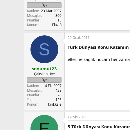
Üye
Katılım
23 Mar 2007
Mesajlar
300
Puanları
18
Konum
Elazığ
29 Ocak 2011
S
Türk Dünyası Konu Kazanım 
ellerine sağlık hocam her zama
sonumut23
Çalışkan Üye
Üye
Katılım
14 Eki 2007
Mesajlar
428
Puanları
28
Yaş
126
Konum
kırıkkale
19 Nis 2011
E
5 Türk Dünyası Konu Kazanı