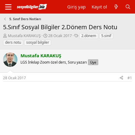
Giriş yap
Kayıt ol
5. Sınıf Ders Notları
5.Sınıf Sosyal Bilgiler 2.Dönem Ders Notu
K
B
E
Mustafa KARAKUŞ
28 Ocak 2017
2.dönem
5.sinif
o
a
t
ders notu
sosyal bilgiler
n
ş
i
b
l
k
Mustafa KARAKUŞ
u
a
e
y
LGS İnkılap Zoom özel ders, Soru yazarı
n
t
Üye
u
g
l
b
ı
e
28 Ocak 2017
#1
a
ç
r
ş
t
l
a
a
r
t
i
a
h
n
i