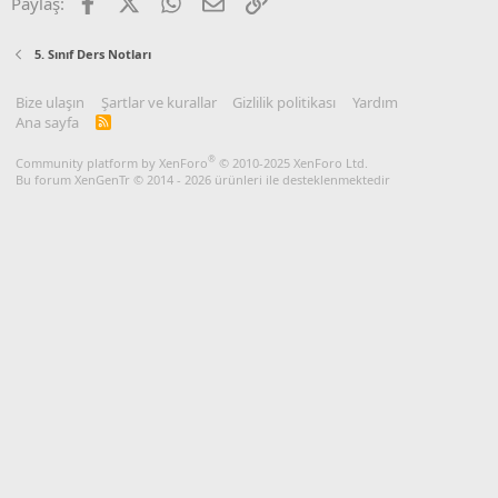
Facebook
X
WhatsApp
E-posta
Link
Paylaş:
5. Sınıf Ders Notları
Bize ulaşın
Şartlar ve kurallar
Gizlilik politikası
Yardım
Ana sayfa
R
S
S
®
Community platform by XenForo
© 2010-2025 XenForo Ltd.
Bu forum XenGenTr © 2014 - 2026 ürünleri ile desteklenmektedir