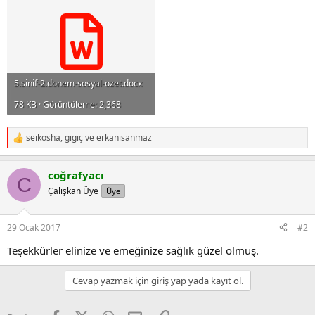
5.sinif-2.donem-sosyal-ozet.docx
78 KB · Görüntüleme: 2,368
seikosha
,
gigiç
ve
erkanisanmaz
R
e
a
coğrafyacı
c
C
t
Çalışkan Üye
Üye
i
o
n
29 Ocak 2017
#2
s
:
Teşekkürler elinize ve emeğinize sağlık güzel olmuş.
Cevap yazmak için giriş yap yada kayıt ol.