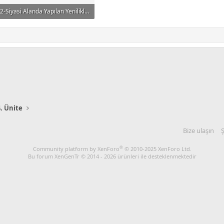
2-Siyasi Alanda Yapılan Yenilikler CEVAP.pdf
589.4 KB · Görüntüleme: 84
4. Ünite
Bize ulaşın
Ş
®
Community platform by XenForo
© 2010-2025 XenForo Ltd.
Bu forum XenGenTr © 2014 - 2026 ürünleri ile desteklenmektedir