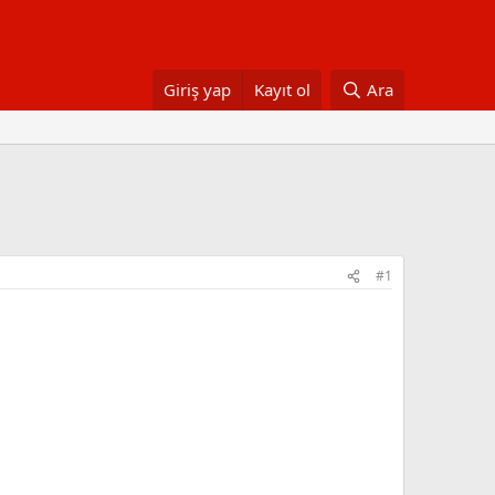
Giriş yap
Kayıt ol
Ara
#1