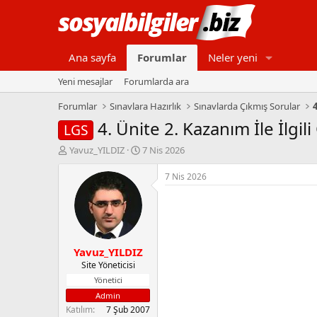
Ana sayfa
Forumlar
Neler yeni
Yeni mesajlar
Forumlarda ara
Forumlar
Sınavlara Hazırlık
Sınavlarda Çıkmış Sorular
4. Ünite 2. Kazanım İle İlgil
LGS
K
B
Yavuz_YILDIZ
7 Nis 2026
o
a
n
ş
7 Nis 2026
b
l
u
a
y
n
u
g
b
ı
Yavuz_YILDIZ
a
ç
ş
t
Site Yöneticisi
l
a
Yönetici
a
r
Admin
t
i
Katılım
7 Şub 2007
a
h