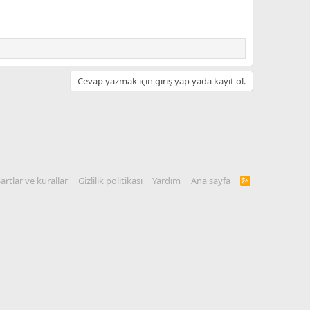
Cevap yazmak için giriş yap yada kayıt ol.
artlar ve kurallar
Gizlilik politikası
Yardım
Ana sayfa
R
S
S