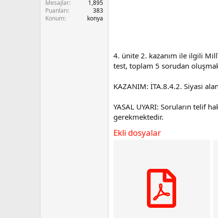
Mesajlar
1,895
n
i
Puanları
383
Konum
konya
4. ünite 2. kazanım ile ilgili M
test, toplam 5 sorudan oluşmak
KAZANIM: İTA.8.4.2. Siyasi ala
YASAL UYARI: Soruların telif hak
gerekmektedir.
Ekli dosyalar