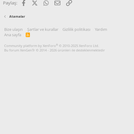
Facebook
X
WhatsApp
E-posta
Link
Paylaş:
Atamalar
Bize ulaşın
Şartlar ve kurallar
Gizlilik politikası
Yardım
Ana sayfa
R
S
S
®
Community platform by XenForo
© 2010-2025 XenForo Ltd.
Bu forum XenGenTr © 2014 - 2026 ürünleri ile desteklenmektedir