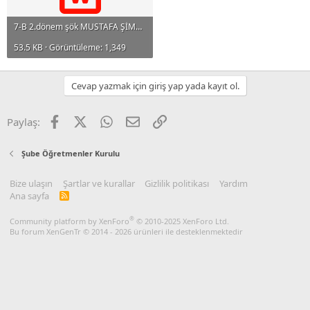
7-B 2.dönem şök MUSTAFA ŞİMŞEK(63).doc
53.5 KB · Görüntüleme: 1,349
Cevap yazmak için giriş yap yada kayıt ol.
Facebook
X
WhatsApp
E-posta
Link
Paylaş:
Şube Öğretmenler Kurulu
Bize ulaşın
Şartlar ve kurallar
Gizlilik politikası
Yardım
Ana sayfa
R
S
S
®
Community platform by XenForo
© 2010-2025 XenForo Ltd.
Bu forum XenGenTr © 2014 - 2026 ürünleri ile desteklenmektedir