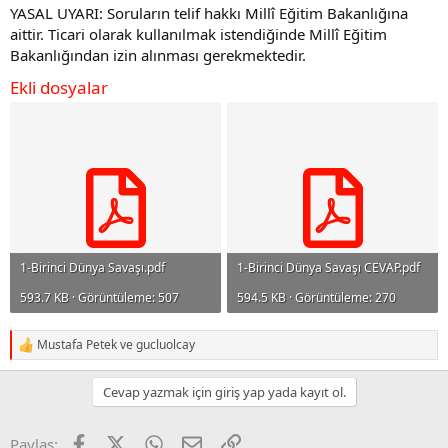
YASAL UYARI: Soruların telif hakkı Millî Eğitim Bakanlığına
aittir. Ticari olarak kullanılmak istendiğinde Millî Eğitim
Bakanlığından izin alınması gerekmektedir.
Ekli dosyalar
1-Birinci Dünya Savaşı.pdf
1-Birinci Dünya Savaşı CEVAP.pdf
593.7 KB · Görüntüleme: 507
594.5 KB · Görüntüleme: 270
Mustafa Petek
ve
gucluolcay
R
e
a
Cevap yazmak için giriş yap yada kayıt ol.
c
t
i
Facebook
X
WhatsApp
E-posta
Link
Paylaş:
o