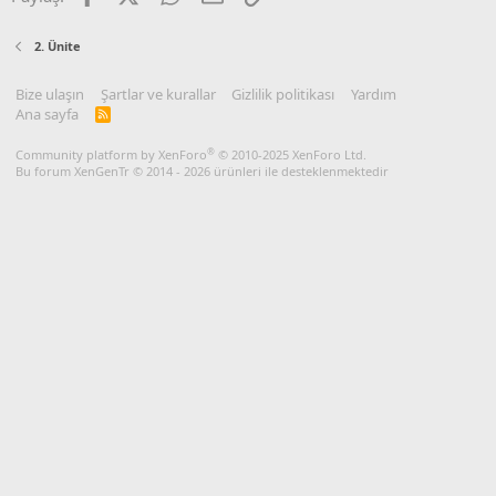
n
s
2. Ünite
:
Bize ulaşın
Şartlar ve kurallar
Gizlilik politikası
Yardım
Ana sayfa
R
S
S
®
Community platform by XenForo
© 2010-2025 XenForo Ltd.
Bu forum XenGenTr © 2014 - 2026 ürünleri ile desteklenmektedir