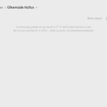
eri
Ülkemizde Nüfus
Bize ulaşın
Ş
®
Community platform by XenForo
© 2010-2025 XenForo Ltd.
Bu forum XenGenTr © 2014 - 2026 ürünleri ile desteklenmektedir