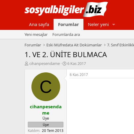
Ana sayfa
Forumlar
Neler yeni
Yeni mesajlar
Forumlarda ara
Forumlar
Eski Müfredata Ait Dokümanlar
7. Sınıf Etkinlikl
1. VE 2. ÜNİTE BULMACA
K
B
cihanpesendame
6 Kas 2017
o
a
n
ş
6 Kas 2017
b
l
C
u
a
y
n
u
g
b
ı
cihanpesenda
a
ç
ş
t
me
l
a
Üye
a
r
Üye
t
i
Katılım
20 Tem 2013
a
h