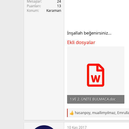
Mesajlar
24
n
i
Puanları
13
Konum
Karaman
İnşallah beğenirsiniz...
Ekli dosyalar
1.VE 2. ÜNİTE BULMACA.doc
32 KB · Görüntüleme: 2,142
hasanpoy
,
muallimyılmaz
,
Emrull
R
e
a
10 Kas 2017
c