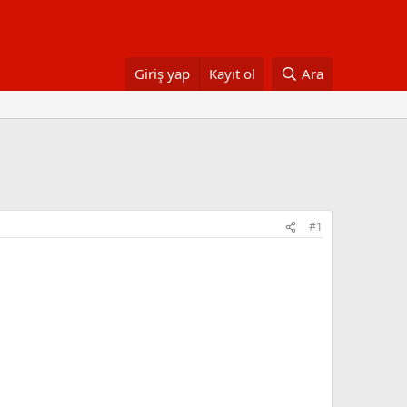
Giriş yap
Kayıt ol
Ara
#1