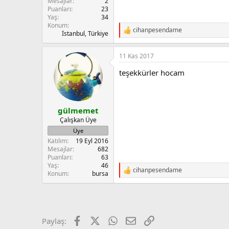
Mesajlar
2
Puanları
23
Yaş
34
Konum
cihanpesendame
R
İstanbul, Türkiye
e
a
11 Kas 2017
c
t
teşekkürler hocam
i
o
n
s
:
gülmemet
Çalışkan Üye
Üye
Katılım
19 Eyl 2016
Mesajlar
682
Puanları
63
Yaş
46
cihanpesendame
R
Konum
bursa
e
a
c
t
i
Facebook
X
WhatsApp
E-posta
Link
Paylaş:
o