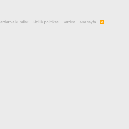
artlar ve kurallar
Gizlilik politikası
Yardım
Ana sayfa
R
S
S