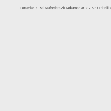
n
s
Forumlar
Eski Müfredata Ait Dokümanlar
7. Sınıf Etkinlikl
: