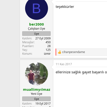
B
t
teşekkürler
i
o
n
s
:
ber2000
Çalışkan Üye
Üye
Katılım
27 Eyl 2009
Mesajlar
450
Puanları
28
Yaş
125
cihanpesendame
R
Konum
izmir
e
a
11 Kas 2017
c
t
ellerinize sağlık gayet başarılı
i
o
n
s
:
muallimyılmaz
Yeni Üye
Üye
Katılım
19 Eyl 2017