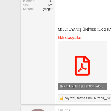
Puanları
33
n
i
Yaş
125
Konum
yozgat
MİLLİ UYANIŞ ÜNİTESİ İLK 2 
Ekli dosyalar
İNK 2. ÜNİTE EŞLEŞTİRME-dönüştürüldü.pdf
129.9 KB · Görüntüleme: 4,515
poyraz1
,
fatma.zihni66
,
zahir__
ve 
R
e
a
9 Eki 2021