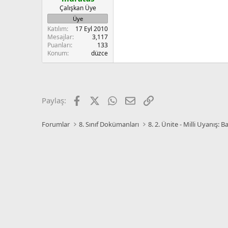
Çalışkan Üye
Üye
Katılım
17 Eyl 2010
Mesajlar
3,117
Puanları
133
Konum
düzce
Facebook
X
WhatsApp
E-posta
Link
Paylaş:
Forumlar
8. Sınıf Dokümanları
8. 2. Ünite - Milli Uyanış: B