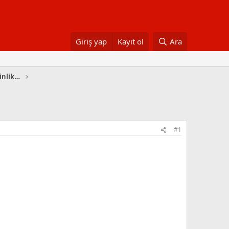
Giriş yap
Kayıt ol
Ara
I. Dünya Savaşı ve Osmanlı Devleti Etkinlikleri
#1