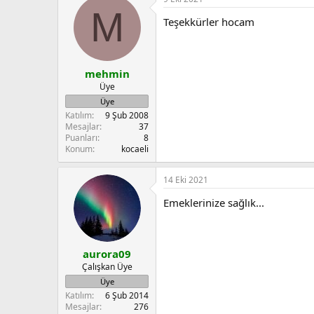
c
M
t
Teşekkürler hocam
i
o
n
s
:
mehmin
Üye
Üye
Katılım
9 Şub 2008
Mesajlar
37
Puanları
8
Konum
kocaeli
14 Eki 2021
Emeklerinize sağlık...
aurora09
Çalışkan Üye
Üye
Katılım
6 Şub 2014
Mesajlar
276