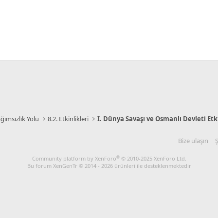
ağımsızlık Yolu
8.2. Etkinlikleri
Bize ulaşın
Ş
®
Community platform by XenForo
© 2010-2025 XenForo Ltd.
Bu forum XenGenTr © 2014 - 2026 ürünleri ile desteklenmektedir