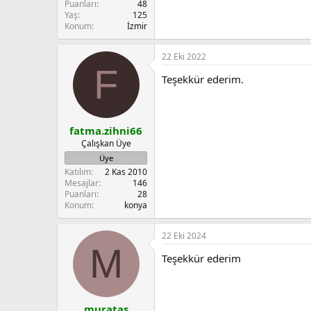
Puanları
48
Yaş
125
Konum
İzmir
22 Eki 2022
F
Teşekkür ederim.
fatma.zihni66
Çalışkan Üye
Üye
Katılım
2 Kas 2010
Mesajlar
146
Puanları
28
Konum
konya
22 Eki 2024
M
Teşekkür ederim
muratas