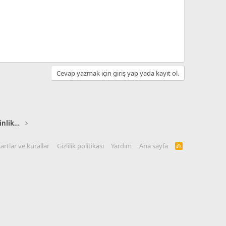
Cevap yazmak için giriş yap yada kayıt ol.
I. Dünya Savaşı ve Osmanlı Devleti Etkinlikleri
artlar ve kurallar
Gizlilik politikası
Yardım
Ana sayfa
R
S
S