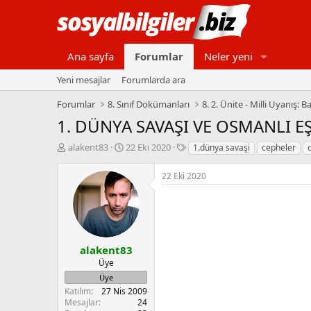
Ana sayfa
Forumlar
Neler yeni
Yeni mesajlar
Forumlarda ara
Forumlar
8. Sınıf Dokümanları
8. 2. Ünite - Milli Uyanış: B
1. DÜNYA SAVAŞI VE OSMANLI E
K
B
E
alakent83
22 Eki 2020
1.dünya savaşi
cepheler
o
a
t
n
ş
i
22 Eki 2020
b
l
k
u
a
e
y
n
t
u
g
l
b
ı
e
a
ç
r
alakent83
ş
t
Üye
l
a
Üye
a
r
Katılım
27 Nis 2009
t
i
Mesajlar
24
a
h