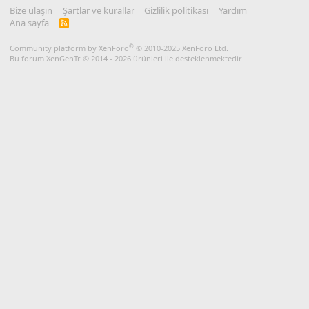
Bize ulaşın
Şartlar ve kurallar
Gizlilik politikası
Yardım
Ana sayfa
R
S
S
®
Community platform by XenForo
© 2010-2025 XenForo Ltd.
Bu forum XenGenTr © 2014 - 2026 ürünleri ile desteklenmektedir