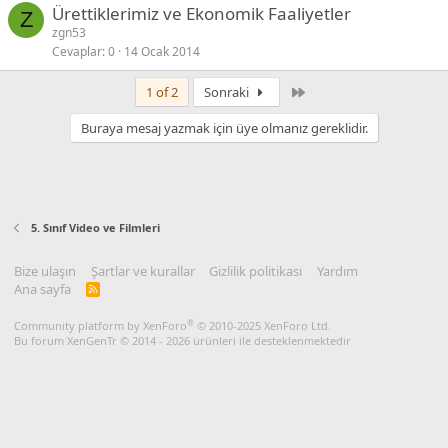
Ürettiklerimiz ve Ekonomik Faaliyetler
Z
zgn53
Cevaplar
0
14 Ocak 2014
Son
1 of 2
Sonraki
Buraya mesaj yazmak için üye olmanız gereklidir.
5. Sınıf Video ve Filmleri
Bize ulaşın
Şartlar ve kurallar
Gizlilik politikası
Yardım
Ana sayfa
R
S
S
®
Community platform by XenForo
© 2010-2025 XenForo Ltd.
Bu forum XenGenTr © 2014 - 2026 ürünleri ile desteklenmektedir