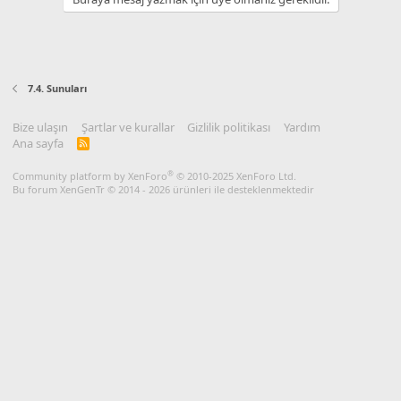
7.4. Sunuları
Bize ulaşın
Şartlar ve kurallar
Gizlilik politikası
Yardım
Ana sayfa
R
S
S
®
Community platform by XenForo
© 2010-2025 XenForo Ltd.
Bu forum XenGenTr © 2014 - 2026 ürünleri ile desteklenmektedir