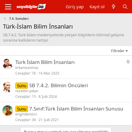
Giriş yap
Kayıt ol
7.4. Sunuları
Türk-İslam Bilim İnsanları
SB.7.4.2. Türk-İslam medeniyetinde yetişen bilginlerin bilimsel gelişme
sürecine katkılarını tartışır.
Filtreler
S
Türk İslam Bilim İnsanları
a
erkanisanmaz
Cevaplar
76
16 Mar 2025
b
i
SB 7.4.2. Bilimin Öncüleri
Sunu
t
nurettin yakar
Cevaplar
15
8 Şub 2024
7.Sınıf:Türk İslam Bilim İnsanları Sunusu
Sunu
engindemirci
Cevaplar
36
21 Şub 2021
Buraya mesaj yazmak için üye olmanız gereklidir.