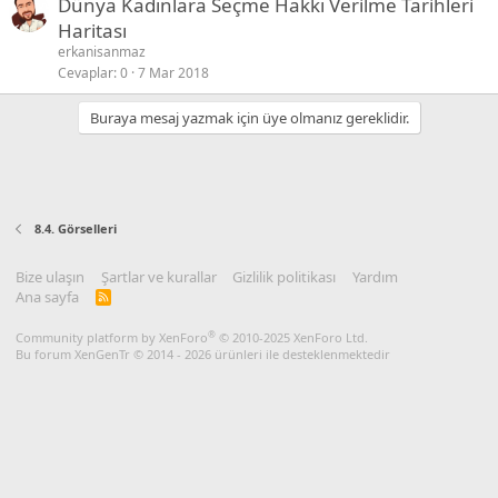
Dünya Kadınlara Seçme Hakkı Verilme Tarihleri
Haritası
erkanisanmaz
Cevaplar
0
7 Mar 2018
Buraya mesaj yazmak için üye olmanız gereklidir.
8.4. Görselleri
Bize ulaşın
Şartlar ve kurallar
Gizlilik politikası
Yardım
Ana sayfa
R
S
S
®
Community platform by XenForo
© 2010-2025 XenForo Ltd.
Bu forum XenGenTr © 2014 - 2026 ürünleri ile desteklenmektedir