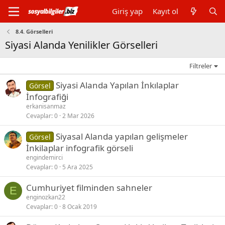
Giriş yap
Kayıt ol
8.4. Görselleri
Siyasi Alanda Yenilikler Görselleri
Filtreler
Siyasi Alanda Yapılan İnkılaplar
Görsel
İnfografiği
erkanisanmaz
Cevaplar
0
2 Mar 2026
Siyasal Alanda yapılan gelişmeler
Görsel
İnkilaplar infografik görseli
engindemirci
Cevaplar
0
5 Ara 2025
Cumhuriyet filminden sahneler
E
enginozkan22
Cevaplar
0
8 Ocak 2019