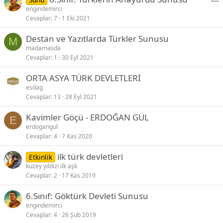
o
engindemirci
Cevaplar
7
1 Eki 2021
l
l
Destan ve Yazıtlarda Türkler Sunusu
M
madamasda
Cevaplar
1
30 Eyl 2021
ORTA ASYA TÜRK DEVLETLERİ
esdag
Cevaplar
13
28 Eyl 2021
Kavimler Göçü - ERDOĞAN GÜL
E
erdogangul
Cevaplar
4
7 Kas 2020
ilk türk devletleri
Etkinlik
kuzey yıldızı ilk aşk
Cevaplar
2
17 Kas 2019
6.Sınıf: Göktürk Devleti Sunusu
engindemirci
Cevaplar
4
26 Şub 2019