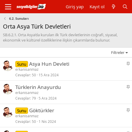
Giriş yap
Kayıt ol
6.2. Sunuları
Orta Asya Türk Devletleri
SB.6.2.1. Orta Asya’da kurulan ilk Türk devletlerinin coğrafi, siyasal,
ekonomik ve kültürel özelliklerine ilişkin çıkarımlarda bulunur.
Filtreler
S
Asya Hun Devleti
Sunu
a
erkanisanmaz
Cevaplar
50
15 Ara 2024
b
i
S
Türklerin Anayurdu
t
a
erkanisanmaz
Cevaplar
79
5 Ara 2024
b
i
S
Göktürkler
Sunu
t
a
erkanisanmaz
Cevaplar
50
1 Nis 2024
b
i