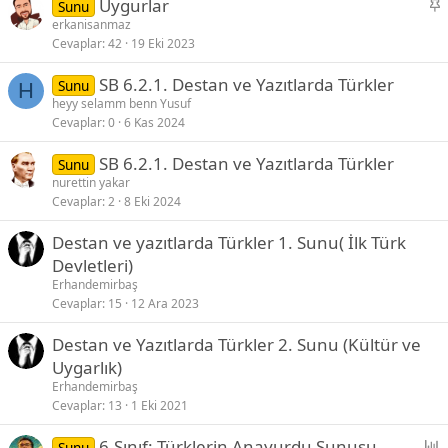
S
Uygurlar
Sunu
t
a
erkanisanmaz
Cevaplar
42
19 Eki 2023
b
i
SB 6.2.1. Destan ve Yazıtlarda Türkler
Sunu
t
H
heyy selamm benn Yusuf
Cevaplar
0
6 Kas 2024
SB 6.2.1. Destan ve Yazıtlarda Türkler
Sunu
nurettin yakar
Cevaplar
2
8 Eki 2024
Destan ve yazıtlarda Türkler 1. Sunu( İlk Türk
Devletleri)
Erhandemirbaş
Cevaplar
15
12 Ara 2023
Destan ve Yazıtlarda Türkler 2. Sunu (Kültür ve
Uygarlık)
Erhandemirbaş
Cevaplar
13
1 Eki 2021
P
6.Sınıf: Türklerin Anayurdu Sunusu
Sunu