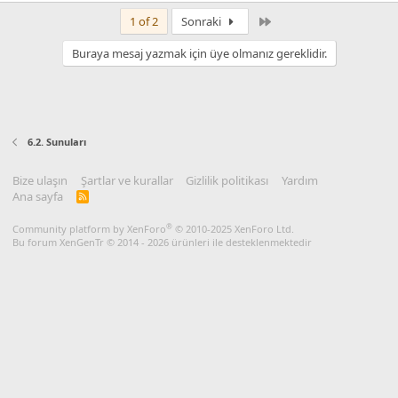
Son
1 of 2
Sonraki
Buraya mesaj yazmak için üye olmanız gereklidir.
6.2. Sunuları
Bize ulaşın
Şartlar ve kurallar
Gizlilik politikası
Yardım
Ana sayfa
R
S
S
®
Community platform by XenForo
© 2010-2025 XenForo Ltd.
Bu forum XenGenTr © 2014 - 2026 ürünleri ile desteklenmektedir