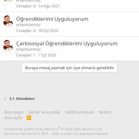
erkanisanmaz
Cevaplar
0
14 Ağu 2021
Öğrendiklerimi Uyguluyorum
erkanisanmaz
Cevaplar
0
30 Eyl 2020
Çarkısosyal Öğrendiklerimi Uyguluyorum
erkanisanmaz
Cevaplar
1
7 Eyl 2020
Buraya mesaj yazmak için üye olmanız gereklidir.
5.1. Etkinlikleri
Bize ulaşın
Şartlar ve kurallar
Gizlilik politikası
Yardım
Ana sayfa
R
S
S
®
Community platform by XenForo
© 2010-2025 XenForo Ltd.
Bu forum XenGenTr © 2014 - 2026 ürünleri ile desteklenmektedir