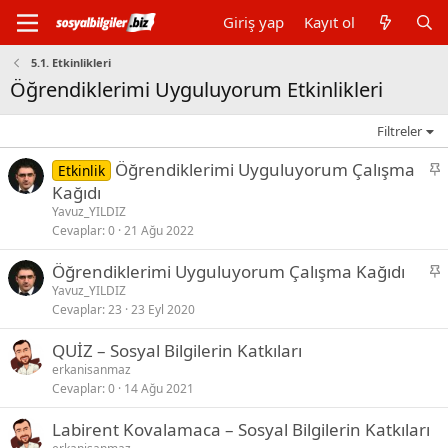
Giriş yap
Kayıt ol
5.1. Etkinlikleri
Öğrendiklerimi Uyguluyorum Etkinlikleri
Filtreler
S
Öğrendiklerimi Uyguluyorum Çalışma
Etkinlik
a
Kağıdı
b
Yavuz_YILDIZ
i
Cevaplar
0
21 Ağu 2022
t
S
Öğrendiklerimi Uyguluyorum Çalışma Kağıdı
a
Yavuz_YILDIZ
Cevaplar
23
23 Eyl 2020
b
i
QUİZ – Sosyal Bilgilerin Katkıları
t
erkanisanmaz
Cevaplar
0
14 Ağu 2021
Labirent Kovalamaca – Sosyal Bilgilerin Katkıları