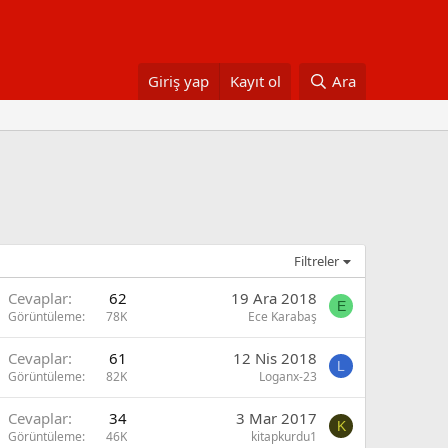
Giriş yap
Kayıt ol
Ara
Filtreler
Cevaplar
62
19 Ara 2018
E
Görüntüleme
78K
Ece Karabaş
Cevaplar
61
12 Nis 2018
L
Görüntüleme
82K
Loganx-23
Cevaplar
34
3 Mar 2017
K
Görüntüleme
46K
kitapkurdu1