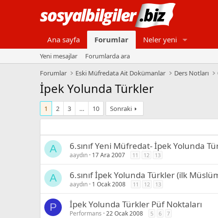
Ana sayfa
Forumlar
Neler yeni
Yeni mesajlar
Forumlarda ara
Forumlar
Eski Müfredata Ait Dokümanlar
Ders Notları
İpek Yolunda Türkler
1
2
3
…
10
Sonraki
6.sınıf Yeni Müfredat- İpek Yolunda Tür
A
aaydın
17 Ara 2007
11
12
13
6.sınıf İpek Yolunda Türkler (ilk Müslü
A
aaydın
1 Ocak 2008
11
12
13
İpek Yolunda Türkler Püf Noktaları
P
Performans
22 Ocak 2008
5
6
7