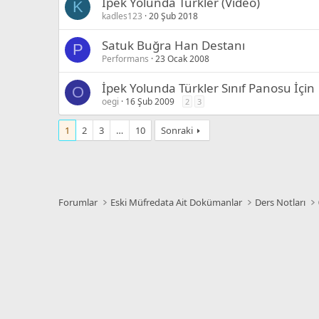
İpek Yolunda Türkler (Video)
K
kadles123
20 Şub 2018
Satuk Buğra Han Destanı
P
Performans
23 Ocak 2008
İpek Yolunda Türkler Sınıf Panosu İçin
O
oegi
16 Şub 2009
2
3
1
2
3
…
10
Sonraki
Forumlar
Eski Müfredata Ait Dokümanlar
Ders Notları