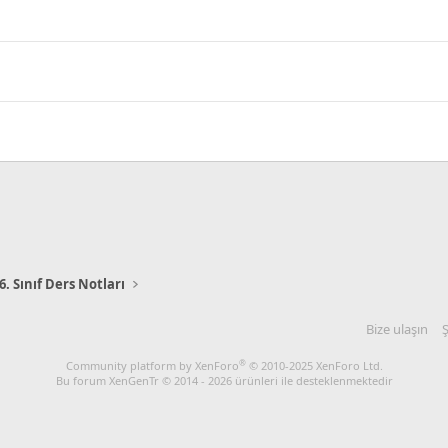
6. Sınıf Ders Notları
Bize ulaşın
Ş
®
Community platform by XenForo
© 2010-2025 XenForo Ltd.
Bu forum XenGenTr © 2014 - 2026 ürünleri ile desteklenmektedir