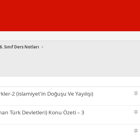
6. Sınıf Ders Notları
S
kler-2 (islamiyet'in Doğuşu Ve Yayılışı)
a
b
S
man Türk Devletleri) Konu Özeti – 3
i
a
t
b
S
i
a
t