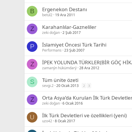
Ergenekon Destanı
B
betül2
19 Ara 2011
Karahanlılar-Gazneliler
Z
zeki doğan
2 Şub 2017
İslamiyet Öncesi Türk Tarihi
P
Performans
23 Şub 2007
İPEK YOLUNDA TÜRKLER(BİR GÖÇ HİK
Z
zamanýn hükümdarý
28 Ara 2012
Tüm ünite özeti
S
sevgi.2
20 Ocak 2013
2
3
Orta Asya’da Kurulan İlk Türk Devletler
Z
zeki doğan
6 Ocak 2016
İlk Türk Devletleri ve özellikleri (yeni)
U
uzo42
8 Ocak 2017