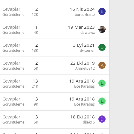
Cevaplar
2
16 Nis 2024
B
Görüntüleme
12K
burcuklciste
Cevaplar
1
19 Mar 2023
Görüntüleme
4K
dawlawx
Cevaplar
2
3 Eyl 2021
D
Görüntüleme
13K
dvrzener
Cevaplar
2
22 Eki 2019
A
Görüntüleme
5K
Ahmet0812
Cevaplar
13
19 Ara 2018
E
Görüntüleme
21K
Ece Karabaş
Cevaplar
3
19 Ara 2018
E
Görüntüleme
9K
Ece Karabaş
Cevaplar
3
18 Eki 2018
D
Görüntüleme
5K
dilek16