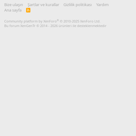
Bize ulaşın
Şartlar ve kurallar
Gizlilik politikası
Yardım
Ana sayfa
R
S
S
®
Community platform by XenForo
© 2010-2025 XenForo Ltd.
Bu forum XenGenTr © 2014 - 2026 ürünleri ile desteklenmektedir