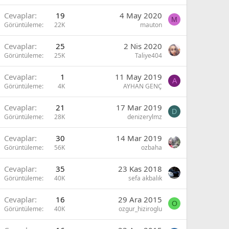
Cevaplar
19
4 May 2020
M
Görüntüleme
22K
mauton
Cevaplar
25
2 Nis 2020
Görüntüleme
25K
Taliye404
Cevaplar
1
11 May 2019
A
Görüntüleme
4K
AYHAN GENÇ
Cevaplar
21
17 Mar 2019
D
Görüntüleme
28K
denizerylmz
Cevaplar
30
14 Mar 2019
Görüntüleme
56K
ozbaha
Cevaplar
35
23 Kas 2018
Görüntüleme
40K
sefa akbalık
Cevaplar
16
29 Ara 2015
O
Görüntüleme
40K
ozgur_hiziroglu