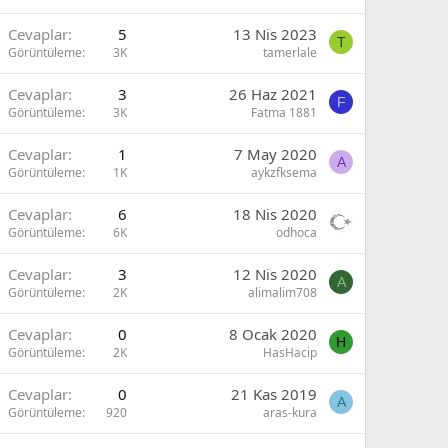
Cevaplar
5
13 Nis 2023
T
Görüntüleme
3K
tamerlale
Cevaplar
3
26 Haz 2021
F
Görüntüleme
3K
Fatma 1881
Cevaplar
1
7 May 2020
A
Görüntüleme
1K
aykzfksema
Cevaplar
6
18 Nis 2020
Görüntüleme
6K
odhoca
Cevaplar
3
12 Nis 2020
A
Görüntüleme
2K
alimalim708
Cevaplar
0
8 Ocak 2020
H
Görüntüleme
2K
HasHacip
Cevaplar
0
21 Kas 2019
A
Görüntüleme
920
aras-kura