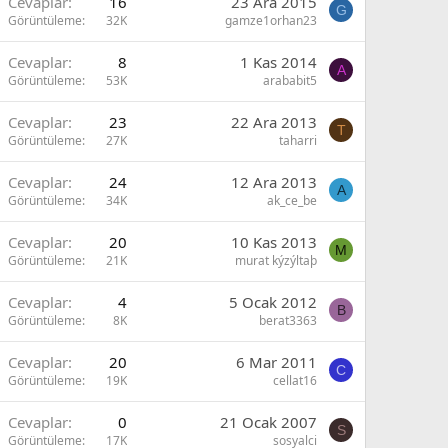
Cevaplar
16
23 Ara 2015
G
Görüntüleme
32K
gamze1orhan23
Cevaplar
8
1 Kas 2014
A
Görüntüleme
53K
arababit5
Cevaplar
23
22 Ara 2013
T
Görüntüleme
27K
taharri
Cevaplar
24
12 Ara 2013
A
Görüntüleme
34K
ak_ce_be
Cevaplar
20
10 Kas 2013
M
Görüntüleme
21K
murat kýzýltaþ
Cevaplar
4
5 Ocak 2012
B
Görüntüleme
8K
berat3363
Cevaplar
20
6 Mar 2011
C
Görüntüleme
19K
cellat16
Cevaplar
0
21 Ocak 2007
S
Görüntüleme
17K
sosyalci