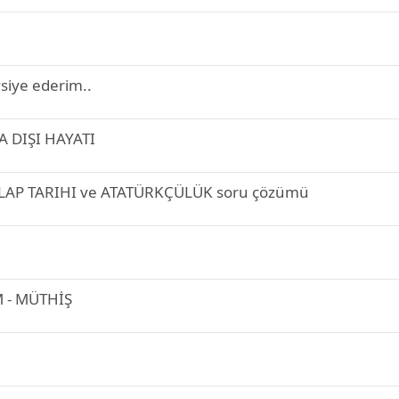
b
i
t
vsiye ederim..
A DIŞI HAYATI
KILAP TARIHI ve ATATÜRKÇÜLÜK soru çözümü
M - MÜTHİŞ