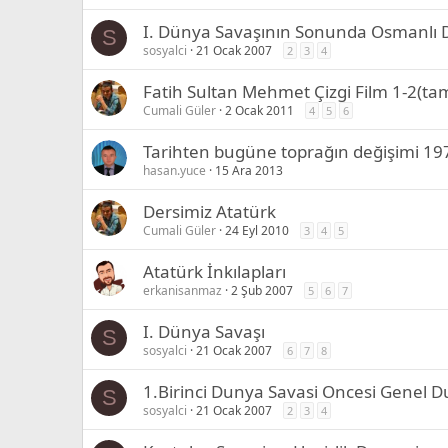
I. Dünya Savaşının Sonunda Osmanlı D
S
sosyalci
21 Ocak 2007
2
3
4
Fatih Sultan Mehmet Çizgi Film 1-2(ta
Cumali Güler
2 Ocak 2011
4
5
6
Tarihten bugüne toprağın değişimi 19
hasan.yuce
15 Ara 2013
Dersimiz Atatürk
Cumali Güler
24 Eyl 2010
3
4
5
Atatürk İnkılapları
erkanisanmaz
2 Şub 2007
5
6
7
I. Dünya Savaşı
S
sosyalci
21 Ocak 2007
6
7
8
1.Birinci Dunya Savasi Oncesi Genel 
S
sosyalci
21 Ocak 2007
2
3
4