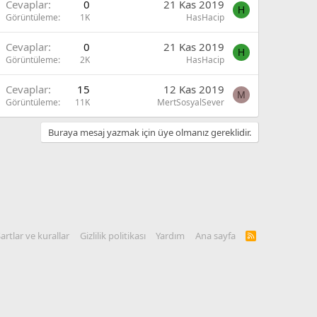
Cevaplar
0
21 Kas 2019
H
Görüntüleme
1K
HasHacip
Cevaplar
0
21 Kas 2019
H
Görüntüleme
2K
HasHacip
Cevaplar
15
12 Kas 2019
M
Görüntüleme
11K
MertSosyalSever
Buraya mesaj yazmak için üye olmanız gereklidir.
artlar ve kurallar
Gizlilik politikası
Yardım
Ana sayfa
R
S
S