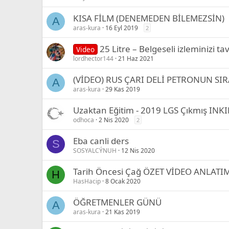
KISA FİLM (DENEMEDEN BİLEMEZSİN)
A
aras-kura
16 Eyl 2019
2
25 Litre – Belgeseli izleminizi ta
Video
lordhector144
21 Haz 2021
(VİDEO) RUS ÇARI DELİ PETRONUN SIR
A
aras-kura
29 Kas 2019
Uzaktan Eğitim - 2019 LGS Çıkmış IN
odhoca
2 Nis 2020
2
Eba canli ders
S
SOSYALCÝNUH
12 Nis 2020
Tarih Öncesi Çağ ÖZET VİDEO ANLATI
H
HasHacip
8 Ocak 2020
ÖĞRETMENLER GÜNÜ
A
aras-kura
21 Kas 2019