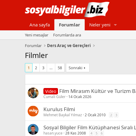
Ana sayfa
Forumlar
Neler yeni
Yeni mesajlar
Forumlarda ara
Forumlar
Ders Araç ve Gereçleri
Filmler
1
2
3
…
58
Sonraki
Film Mirasım Kültür ve Turizm B
Video
Cumali Güler
14 Ocak 2026
Kurulus Filmi
Mehmet Baykal Yılmaz
2 Ocak 2010
2
3
Sosyal Bilgiler Film Kütüphanesi Sıralı 
hasan.yuce
28 Kas 2008
4
5
6