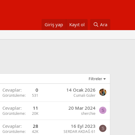
Giriş yap
Kayıt ol
Ara
Filtreler
Cevaplar
0
14 Ocak 2026
Görüntüleme
531
Cumali Güler
Cevaplar
11
20 Mar 2024
S
Görüntüleme
20K
sherchie
Cevaplar
28
16 Eyl 2023
S
Görüntüleme
42K
SERDAR AKDAĞ 61