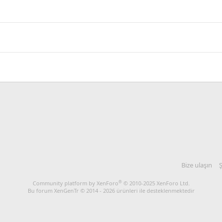
Bize ulaşın
Ş
®
Community platform by XenForo
© 2010-2025 XenForo Ltd.
Bu forum XenGenTr © 2014 - 2026 ürünleri ile desteklenmektedir