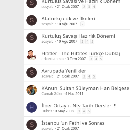
Kurtulus Savasi ve Hazirlik Donemi
S
sosyalci
21 Ocak 2007
2
3
4
Atatürkçülük ve İlkeleri
S
sosyalci
10 Ağu 2007
2
Kurtuluş Savaşı Hazırlık Dönemi
S
sosyalci
10 Ağu 2007
3
4
5
Hititler - The Hittites Türkçe Dublaj
erkanisanmaz
3 Tem 2007
3
4
5
Avrupada Yenilikler
S
sosyalci
21 Ocak 2007
3
4
5
KAnuni Sultan Süleyman Han Belgesel
Cumali Güler
4 Haz 2011
İlber Ortaylı - Ntv Tarih Dersleri !!
H
Hubris
9 May 2008
3
4
5
İstanbul'un Fethi ve Sonrası
S
sosyalci
21 Ocak 2007