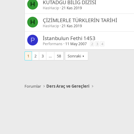
KUTADGU BİLİG DİZİSİ
H
HasHacip
21 Kas 2019
ÇİZİMLERLE TÜRKLERİN TARİHİ
H
HasHacip
21 Kas 2019
İstanbulun Fethi 1453
P
Performans
11 May 2007
2
3
4
1
2
3
…
58
Sonraki
Forumlar
Ders Araç ve Gereçleri