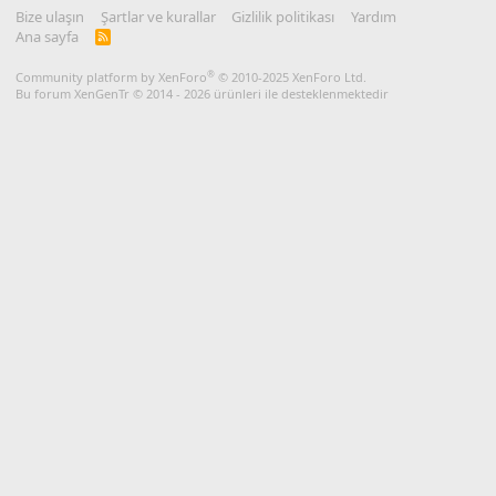
Bize ulaşın
Şartlar ve kurallar
Gizlilik politikası
Yardım
Ana sayfa
R
S
S
®
Community platform by XenForo
© 2010-2025 XenForo Ltd.
Bu forum XenGenTr © 2014 - 2026 ürünleri ile desteklenmektedir