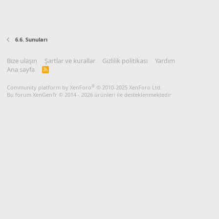
6.6. Sunuları
Bize ulaşın
Şartlar ve kurallar
Gizlilik politikası
Yardım
Ana sayfa
R
S
S
®
Community platform by XenForo
© 2010-2025 XenForo Ltd.
Bu forum XenGenTr © 2014 - 2026 ürünleri ile desteklenmektedir