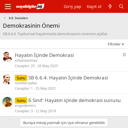
Giriş yap
Kayıt ol
6.6. Sunuları
Demokrasinin Önemi
SB.6.6.4. Toplumsal hayatımızda demokrasinin önemini açıklar.
Filtreler
S
Hayatın İçinde Demokrasi
a
erkanisanmaz
Cevaplar
25
26 May 2025
b
i
SB 6.6.4. Hayatın İçinde Demokrasi
Sunu
t
nurettin yakar
Cevaplar
1
25 May 2021
6.Sınıf: Hayatın içinde demokrasi sunusu
Sunu
engindemirci
Cevaplar
3
12 May 2019
Buraya mesaj yazmak için üye olmanız gereklidir.