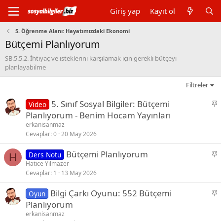
Giriş yap
Kayıt ol
5. Öğrenme Alanı: Hayatımızdaki Ekonomi
Bütçemi Planlıyorum
SB.5.5.2. İhtiyaç ve isteklerini karşılamak için gerekli bütçeyi
planlayabilme
Filtreler
S
5. Sınıf Sosyal Bilgiler: Bütçemi
Video
a
Planlıyorum - Benim Hocam Yayınları
b
erkanisanmaz
i
Cevaplar
0
20 May 2026
t
S
Bütçemi Planlıyorum
Ders Notu
H
a
Hatice Yılmazer
Cevaplar
1
13 May 2026
b
i
S
Bilgi Çarkı Oyunu: 552 Bütçemi
Oyun
t
a
Planlıyorum
b
erkanisanmaz