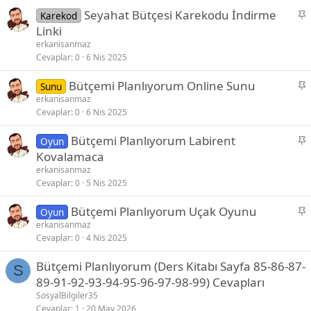
t
S
Seyahat Bütçesi Karekodu İndirme
Karekod
a
Linki
b
erkanisanmaz
i
Cevaplar
0
6 Nis 2025
t
S
Bütçemi Planlıyorum Online Sunu
Sunu
a
erkanisanmaz
Cevaplar
0
6 Nis 2025
b
i
S
Bütçemi Planlıyorum Labirent
Oyun
t
a
Kovalamaca
b
erkanisanmaz
i
Cevaplar
0
5 Nis 2025
t
S
Bütçemi Planlıyorum Uçak Oyunu
Oyun
a
erkanisanmaz
Cevaplar
0
4 Nis 2025
b
i
Bütçemi Planlıyorum (Ders Kitabı Sayfa 85-86-87-
t
S
89-91-92-93-94-95-96-97-98-99) Cevapları
SosyalBilgiler35
Cevaplar
1
20 May 2026