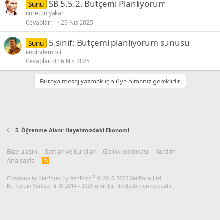
SB 5.5.2. Bütçemi Planlıyorum
Sunu
nurettin yakar
Cevaplar
1
29 Nis 2025
5.sınıf: Bütçemi planlıyorum sunusu
Sunu
engindemirci
Cevaplar
0
6 Nis 2025
Buraya mesaj yazmak için üye olmanız gereklidir.
5. Öğrenme Alanı: Hayatımızdaki Ekonomi
Bize ulaşın
Şartlar ve kurallar
Gizlilik politikası
Yardım
Ana sayfa
R
S
S
®
Community platform by XenForo
© 2010-2025 XenForo Ltd.
Bu forum XenGenTr © 2014 - 2026 ürünleri ile desteklenmektedir