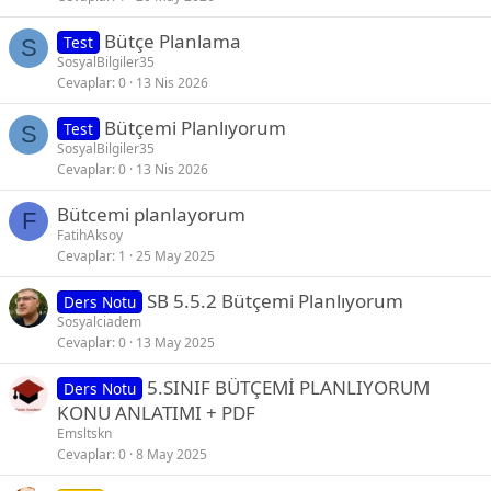
Bütçe Planlama
Test
S
SosyalBilgiler35
Cevaplar
0
13 Nis 2026
Bütçemi Planlıyorum
Test
S
SosyalBilgiler35
Cevaplar
0
13 Nis 2026
Bütcemi planlayorum
F
FatihAksoy
Cevaplar
1
25 May 2025
SB 5.5.2 Bütçemi Planlıyorum
Ders Notu
Sosyalciadem
Cevaplar
0
13 May 2025
5.SINIF BÜTÇEMİ PLANLIYORUM
Ders Notu
KONU ANLATIMI + PDF
Emsltskn
Cevaplar
0
8 May 2025