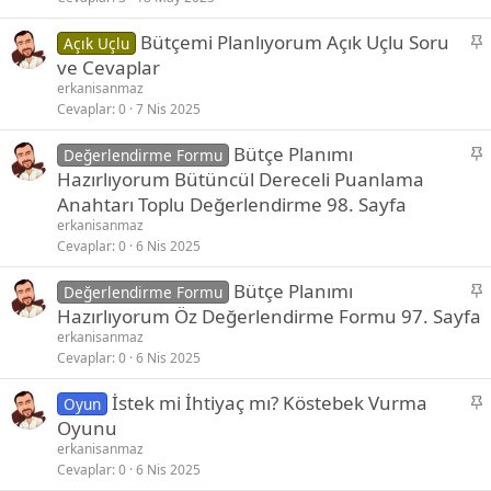
i
S
Bütçemi Planlıyorum Açık Uçlu Soru
Açık Uçlu
t
a
ve Cevaplar
b
erkanisanmaz
i
Cevaplar
0
7 Nis 2025
t
S
Bütçe Planımı
Değerlendirme Formu
a
Hazırlıyorum Bütüncül Dereceli Puanlama
b
Anahtarı Toplu Değerlendirme 98. Sayfa
i
erkanisanmaz
t
Cevaplar
0
6 Nis 2025
S
Bütçe Planımı
Değerlendirme Formu
a
Hazırlıyorum Öz Değerlendirme Formu 97. Sayfa
b
erkanisanmaz
i
Cevaplar
0
6 Nis 2025
t
S
İstek mi İhtiyaç mı? Köstebek Vurma
Oyun
a
Oyunu
b
erkanisanmaz
i
Cevaplar
0
6 Nis 2025