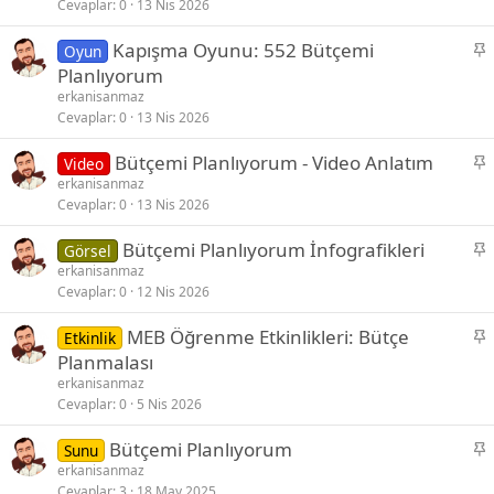
i
Cevaplar
0
13 Nis 2026
t
S
Kapışma Oyunu: 552 Bütçemi
Oyun
a
Planlıyorum
b
erkanisanmaz
i
Cevaplar
0
13 Nis 2026
t
S
Bütçemi Planlıyorum - Video Anlatım
Video
a
erkanisanmaz
Cevaplar
0
13 Nis 2026
b
i
S
Bütçemi Planlıyorum İnfografikleri
Görsel
t
a
erkanisanmaz
Cevaplar
0
12 Nis 2026
b
i
S
MEB Öğrenme Etkinlikleri: Bütçe
Etkinlik
t
a
Planmalası
b
erkanisanmaz
i
Cevaplar
0
5 Nis 2026
t
S
Bütçemi Planlıyorum
Sunu
a
erkanisanmaz
Cevaplar
3
18 May 2025
b