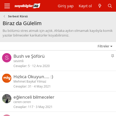
Giriş yap
Kayıt ol
Serbest Kürsü
Biraz da Gülelim
Bu bölümü stres atmak için açtık. Ahlaka aykırı olmamak kaydıyla komik
yazılar bilmeceler karikatürler koyabilirsiniz.
Filtreler
S
Bush ve Şöförü
S
a
sevimli
Cevaplar
5
12 Ara 2020
b
i
Hızlıca Okuyun.... :)
t
Mehmet Baykal Yılmaz
Cevaplar
31
4 May 2021
eğlenceli bilmeceler
ceren ceren
Cevaplar
117
3 May 2021