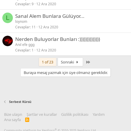
Cevaplar
9
12 Ara 2020
Sanal Alem Bunlara Gülüyor...
L
loynom
Cevaplar
11
12 Ara 2020
Nerden Buluyorlar Bunları :))))))))))))))
Anıl efe ggg
Cevaplar
1
12 Ara 2020
Son
1 of 23
Sonraki
Buraya mesaj yazmak için üye olmanız gereklidir.
Serbest Kürsü
Bize ulaşın
Şartlar ve kurallar
Gizlilik politikası
Yardım
Ana sayfa
R
S
S
®
Community platform by XenForo
© 2010-2025 XenForo Ltd.