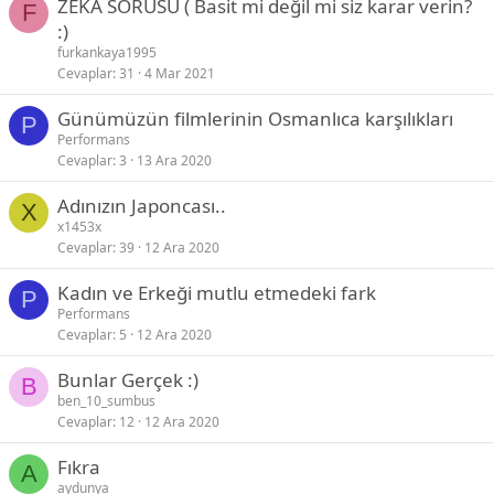
ZEKA SORUSU ( Basit mi değil mi siz karar verin?
F
:)
furkankaya1995
Cevaplar
31
4 Mar 2021
Günümüzün filmlerinin Osmanlıca karşılıkları
P
Performans
Cevaplar
3
13 Ara 2020
Adınızın Japoncası..
X
x1453x
Cevaplar
39
12 Ara 2020
Kadın ve Erkeği mutlu etmedeki fark
P
Performans
Cevaplar
5
12 Ara 2020
Bunlar Gerçek :)
B
ben_10_sumbus
Cevaplar
12
12 Ara 2020
Fıkra
A
aydunya