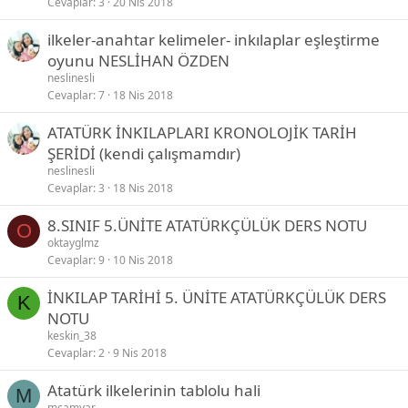
Cevaplar
3
20 Nis 2018
ilkeler-anahtar kelimeler- inkılaplar eşleştirme
oyunu NESLİHAN ÖZDEN
neslinesli
Cevaplar
7
18 Nis 2018
ATATÜRK İNKILAPLARI KRONOLOJİK TARİH
ŞERİDİ (kendi çalışmamdır)
neslinesli
Cevaplar
3
18 Nis 2018
8.SINIF 5.ÜNİTE ATATÜRKÇÜLÜK DERS NOTU
O
oktayglmz
Cevaplar
9
10 Nis 2018
İNKILAP TARİHİ 5. ÜNİTE ATATÜRKÇÜLÜK DERS
K
NOTU
keskin_38
Cevaplar
2
9 Nis 2018
Atatürk ilkelerinin tablolu hali
M
mcamyar