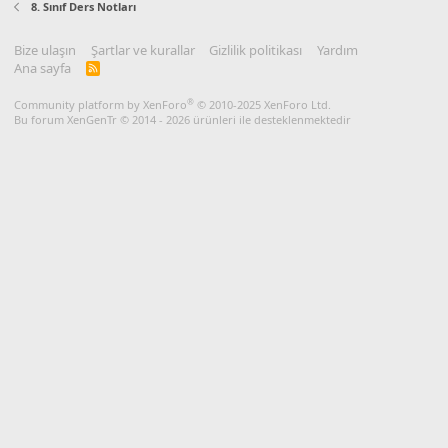
8. Sınıf Ders Notları
Bize ulaşın
Şartlar ve kurallar
Gizlilik politikası
Yardım
Ana sayfa
R
S
S
®
Community platform by XenForo
© 2010-2025 XenForo Ltd.
Bu forum XenGenTr © 2014 - 2026 ürünleri ile desteklenmektedir