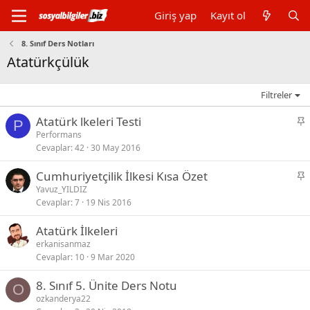
Giriş yap
Kayıt ol
8. Sınıf Ders Notları
Atatürkçülük
Filtreler
S
Atatürk lkeleri Testi
P
a
Performans
Cevaplar
42
30 May 2016
b
i
S
Cumhuriyetçilik İlkesi Kısa Özet
t
a
Yavuz_YILDIZ
Cevaplar
7
19 Nis 2016
b
i
Atatürk İlkeleri
t
erkanisanmaz
Cevaplar
10
9 Mar 2020
8. Sınıf 5. Ünite Ders Notu
O
ozkanderya22