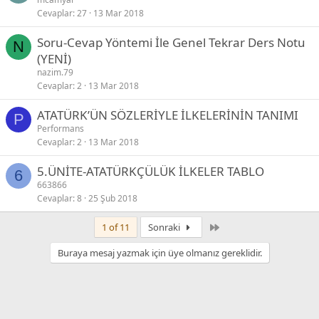
Cevaplar
27
13 Mar 2018
Soru-Cevap Yöntemi İle Genel Tekrar Ders Notu
N
(YENİ)
nazim.79
Cevaplar
2
13 Mar 2018
ATATÜRK’ÜN SÖZLERİYLE İLKELERİNİN TANIMI
P
Performans
Cevaplar
2
13 Mar 2018
5.ÜNİTE-ATATÜRKÇÜLÜK İLKELER TABLO
6
663866
Cevaplar
8
25 Şub 2018
Son
1 of 11
Sonraki
Buraya mesaj yazmak için üye olmanız gereklidir.