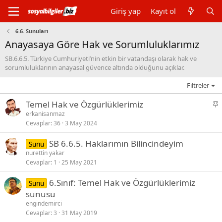
Giriş yap
Kayıt ol
6.6. Sunuları
Anayasaya Göre Hak ve Sorumluluklarımız
SB.6.6.5. Türkiye Cumhuriyeti’nin etkin bir vatandaşı olarak hak ve
sorumluluklarının anayasal güvence altında olduğunu açıklar.
Filtreler
S
Temel Hak ve Özgürlüklerimiz
a
erkanisanmaz
Cevaplar
36
3 May 2024
b
i
SB 6.6.5. Haklarımın Bilincindeyim
Sunu
t
nurettin yakar
Cevaplar
1
25 May 2021
6.Sınıf: Temel Hak ve Özgürlüklerimiz
Sunu
sunusu
engindemirci
Cevaplar
3
31 May 2019