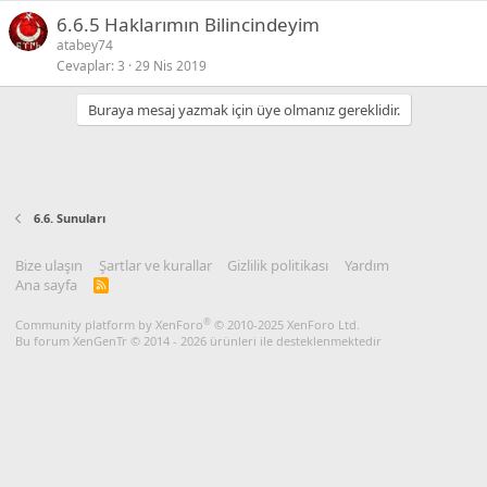
6.6.5 Haklarımın Bilincindeyim
atabey74
Cevaplar
3
29 Nis 2019
Buraya mesaj yazmak için üye olmanız gereklidir.
6.6. Sunuları
Bize ulaşın
Şartlar ve kurallar
Gizlilik politikası
Yardım
Ana sayfa
R
S
S
®
Community platform by XenForo
© 2010-2025 XenForo Ltd.
Bu forum XenGenTr © 2014 - 2026 ürünleri ile desteklenmektedir