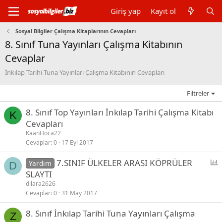
Giriş yap
Kayıt ol
Sosyal Bilgiler Çalışma Kitaplarının Cevapları
8. Sınıf Tuna Yayınları Çalışma Kitabının
Cevaplar
İnkılap Tarihi Tuna Yayınları Çalışma Kitabının Cevapları
Filtreler
8. Sınıf Top Yayınları İnkılap Tarihi Çalışma Kitabı
K
Cevapları
KaanHoca22
Cevaplar
0
17 Eyl 2017
P
7.SINIF ÜLKELER ARASI KÖPRÜLER
Yardım
D
o
SLAYTI
l
dilara2626
l
Cevaplar
0
31 May 2017
8. Sınıf İnkılap Tarihi Tuna Yayınları Çalışma
Z