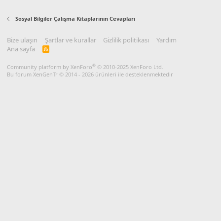
Sosyal Bilgiler Çalışma Kitaplarının Cevapları
Bize ulaşın
Şartlar ve kurallar
Gizlilik politikası
Yardım
Ana sayfa
R
S
S
®
Community platform by XenForo
© 2010-2025 XenForo Ltd.
Bu forum XenGenTr © 2014 - 2026 ürünleri ile desteklenmektedir