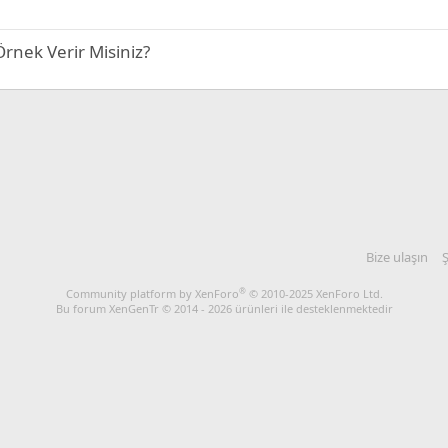
Örnek Verir Misiniz?
Bize ulaşın
Ş
®
Community platform by XenForo
© 2010-2025 XenForo Ltd.
Bu forum XenGenTr © 2014 - 2026 ürünleri ile desteklenmektedir