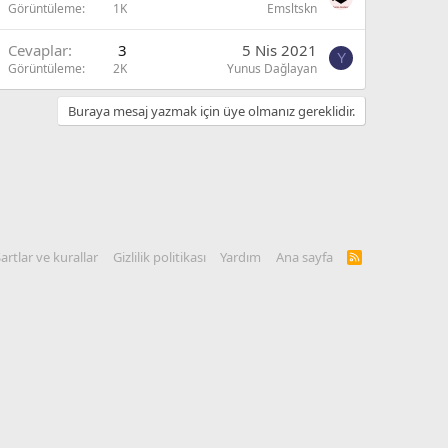
Görüntüleme
1K
Emsltskn
Cevaplar
3
5 Nis 2021
Y
Görüntüleme
2K
Yunus Dağlayan
Buraya mesaj yazmak için üye olmanız gereklidir.
artlar ve kurallar
Gizlilik politikası
Yardım
Ana sayfa
R
S
S