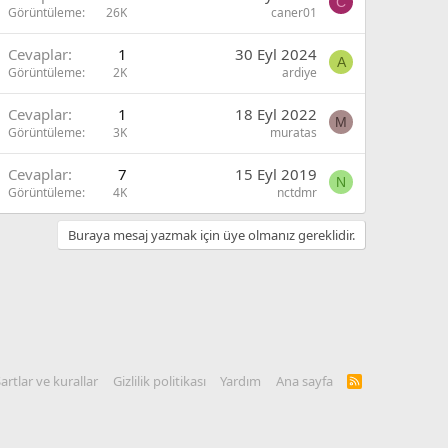
C
Görüntüleme
26K
caner01
Cevaplar
1
30 Eyl 2024
A
Görüntüleme
2K
ardiye
Cevaplar
1
18 Eyl 2022
M
Görüntüleme
3K
muratas
Cevaplar
7
15 Eyl 2019
N
Görüntüleme
4K
nctdmr
Buraya mesaj yazmak için üye olmanız gereklidir.
artlar ve kurallar
Gizlilik politikası
Yardım
Ana sayfa
R
S
S