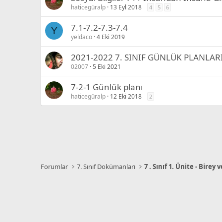
haticegüralp
13 Eyl 2018
4
5
6
7.1-7.2-7.3-7.4
Y
yeldaco
4 Eki 2019
2021-2022 7. SINIF GÜNLÜK PLANLA
02007
5 Eki 2021
7-2-1 Günlük planı
haticegüralp
12 Eki 2018
2
Forumlar
7. Sınıf Dokümanları
7 . Sınıf 1. Ünite - Birey