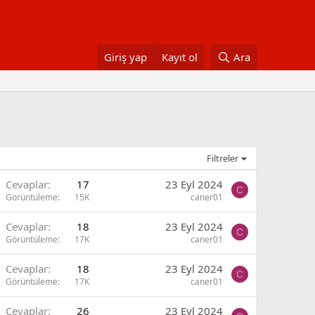
Giriş yap
Kayıt ol
Ara
Filtreler
Cevaplar
17
23 Eyl 2024
C
Görüntüleme
15K
caner01
Cevaplar
18
23 Eyl 2024
C
Görüntüleme
17K
caner01
Cevaplar
18
23 Eyl 2024
C
Görüntüleme
17K
caner01
Cevaplar
26
23 Eyl 2024