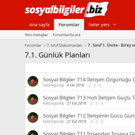
Ana sayfa
Forumlar
Neler yeni
Yeni mesajlar
Forumlarda ara
Forumlar
7. Sınıf Dokümanları
7 . Sınıf 1. Ünite - Birey
7.1. Günlük Planları
Sosyal Bilgiler 714 İletişim Özgürlüğü 
haticegüralp
4 Eki 2018
2
3
4
Sosyal Bilgiler 713 Hızlı İletişim Güçl
haticegüralp
27 Eyl 2018
2
3
4
Sosyal Bilgiler 712 İletişimin Gücü Gün
haticegüralp
21 Eyl 2018
2
3
4
Sosyal Bilgiler 711 İnsandan İnsana G