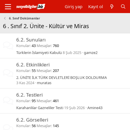
Giriş yap
Kayıt ol
6. Sınıf Dokümanlar
6 . Sınıf 2. Ünite - Kültür ve Miras
6.2. Sunuları
Konular
43
Mesajlar
760
Türklerin İslamiyeti Kabulü
8 Şub 2025
gamze2
6.2. Etkinlikleri
Konular
55
Mesajlar
207
2. ÜNİTE İLK TÜRK DEVLETLERİ BOŞLUK DOLDURMA
3 Kas 2024
muratas
6.2. Testleri
Konular
95
Mesajlar
461
Karahanlılar Gazneliler Testi
19 Şub 2026
Amine43
6.2. Görselleri
Konular
56
Mesajlar
145