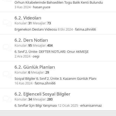
Orhun Kitabelerinde Bahsedilen Togu Balık Kenti Bulundu
3 Kas 2024
hasan.yuce
6.2. Videoları
Konular
31
Mesajlar
73
Ergenekon Destanı Videosu
8 Eki 2024
fatma.zihni66
6.2. Ders Notları
Konular
95
Mesajlar
404
6. Sınıf 2. Ünite- DEFTER NOTLARI- Onur AKMEŞE
2 Ara 2024
oegi
6.2. Günlük Planları
Konular
6
Mesajlar
29
Sosyal Bilgiler 6. Sınıf 2. Ünite 3. Kazanım Günlük Planı
16 Kas 2024
fatma.zihni66
6.2. Eğlenceli Sosyal Bilgiler
Konular
34
Mesajlar
280
6. Sınıflar İçin Bilgi Yarışması
12 Ocak 2025
erkanisanmaz