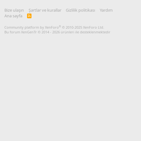
Bize ulaşın
Şartlar ve kurallar
Gizlilik politikası
Yardım
Ana sayfa
R
S
S
®
Community platform by XenForo
© 2010-2025 XenForo Ltd.
Bu forum XenGenTr © 2014 - 2026 ürünleri ile desteklenmektedir