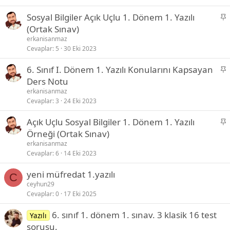
t
S
Sosyal Bilgiler Açık Uçlu 1. Dönem 1. Yazılı
a
(Ortak Sınav)
b
erkanisanmaz
i
Cevaplar
5
30 Eki 2023
t
S
6. Sınıf I. Dönem 1. Yazılı Konularını Kapsayan
a
Ders Notu
b
erkanisanmaz
i
Cevaplar
3
24 Eki 2023
t
S
Açık Uçlu Sosyal Bilgiler 1. Dönem 1. Yazılı
a
Örneği (Ortak Sınav)
b
erkanisanmaz
i
Cevaplar
6
14 Eki 2023
t
yeni müfredat 1.yazılı
C
ceyhun29
Cevaplar
0
17 Eki 2025
6. sınıf 1. dönem 1. sınav. 3 klasik 16 test
Yazılı
sorusu.