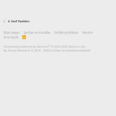
6. Sınıf Yazılıları
Bize ulaşın
Şartlar ve kurallar
Gizlilik politikası
Yardım
Ana sayfa
R
S
S
®
Community platform by XenForo
© 2010-2025 XenForo Ltd.
Bu forum XenGenTr © 2014 - 2026 ürünleri ile desteklenmektedir