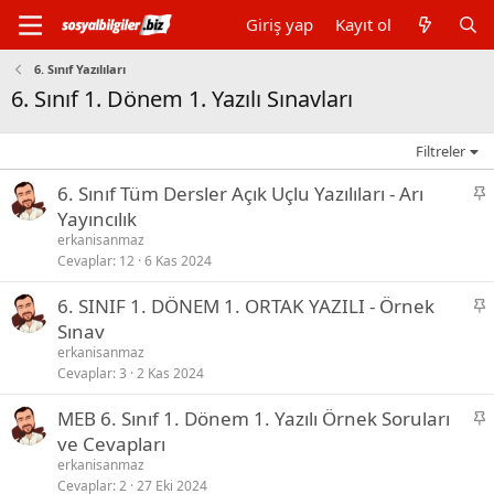
Giriş yap
Kayıt ol
6. Sınıf Yazılıları
6. Sınıf 1. Dönem 1. Yazılı Sınavları
Filtreler
S
6. Sınıf Tüm Dersler Açık Uçlu Yazılıları - Arı
a
Yayıncılık
b
erkanisanmaz
i
Cevaplar
12
6 Kas 2024
t
S
6. SINIF 1. DÖNEM 1. ORTAK YAZILI - Örnek
a
Sınav
b
erkanisanmaz
i
Cevaplar
3
2 Kas 2024
t
S
MEB 6. Sınıf 1. Dönem 1. Yazılı Örnek Soruları
a
ve Cevapları
b
erkanisanmaz
i
Cevaplar
2
27 Eki 2024