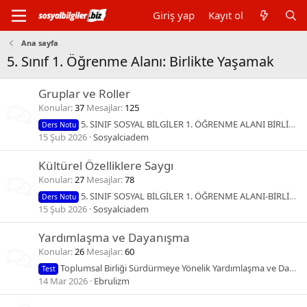
Giriş yap
Kayıt ol
Ana sayfa
5. Sınıf 1. Öğrenme Alanı: Birlikte Yaşamak
Gruplar ve Roller
Konular
37
Mesajlar
125
5. SINIF SOSYAL BİLGİLER 1. ÖĞRENME ALANI BİRLİKTE YAŞAMAK GRUPLAR VE ROLLERİMİZ
Ders Notu
15 Şub 2026
Sosyalciadem
Kültürel Özelliklere Saygı
Konular
27
Mesajlar
78
5. SINIF SOSYAL BİLGİLER 1. ÖĞRENME ALANI-BİRLİKTE YAŞAMAK-KÜLTÜREL ZENGİNLİKLERİN BİRLİKTE YAŞAMAYA KATKISI
Ders Notu
15 Şub 2026
Sosyalciadem
Yardımlaşma ve Dayanışma
Konular
26
Mesajlar
60
Toplumsal Birliği Sürdürmeye Yönelik Yardımlaşma ve Dayanışma Deneme Sınavı Soruları
Test
14 Mar 2026
Ebrulizm