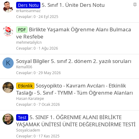
S
5. Sınıf 1. Ünite Ders Notu
Ders Notu
t
a
erkanisanmaz
Cevaplar
0
24 Eyl 2025
b
i
Birlikte Yaşamak Öğrenme Alanı Bulmaca
PDF
t
ve Resfebe
mehmetaliylcn
Cevaplar
0
1 Ağu 2026
Sosyal Bilgiler 5. sınıf 2. dönem 2. yazılı soruları
K
Kemall06
Cevaplar
0
29 May 2026
Sosyopikto - Kavram Avcıları - Etkinlik
Etkinlik
Taslağı - 5. Sınıf - TYMM - Tüm Öğrenme Alanları
Hasan Karatepe
Cevaplar
0
7 Ocak 2026
5. SINIF 1. ÖĞRENME ALANI BİRLİKTE
Test
YAŞAMAK ÜNİTESİ ÜNİTE DEĞERLENDİRME TESTİ
Sosyalciadem
Cevaplar
0
17 Kas 2025