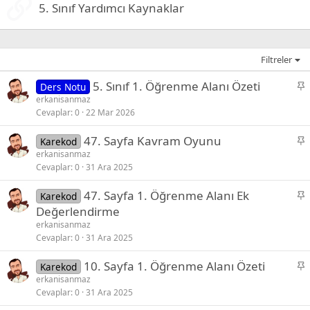
5. Sınıf Yardımcı Kaynaklar
Filtreler
S
5. Sınıf 1. Öğrenme Alanı Özeti
Ders Notu
a
erkanisanmaz
Cevaplar
0
22 Mar 2026
b
i
S
47. Sayfa Kavram Oyunu
Karekod
t
a
erkanisanmaz
Cevaplar
0
31 Ara 2025
b
i
S
47. Sayfa 1. Öğrenme Alanı Ek
Karekod
t
a
Değerlendirme
b
erkanisanmaz
i
Cevaplar
0
31 Ara 2025
t
S
10. Sayfa 1. Öğrenme Alanı Özeti
Karekod
a
erkanisanmaz
Cevaplar
0
31 Ara 2025
b
i