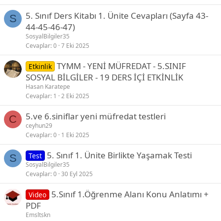
5. Sınıf Ders Kitabı 1. Ünite Cevapları (Sayfa 43-
S
44-45-46-47)
SosyalBilgiler35
Cevaplar
0
7 Eki 2025
TYMM - YENİ MÜFREDAT - 5.SINIF
Etkinlik
SOSYAL BİLGİLER - 19 DERS İÇİ ETKİNLİK
Hasan Karatepe
Cevaplar
1
2 Eki 2025
5.ve 6.siniflar yeni müfredat testleri
C
ceyhun29
Cevaplar
0
1 Eki 2025
5. Sınıf 1. Ünite Birlikte Yaşamak Testi
Test
S
SosyalBilgiler35
Cevaplar
0
30 Eyl 2025
5.Sınıf 1.Öğrenme Alanı Konu Anlatımı +
Video
PDF
Emsltskn