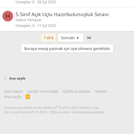
Cevaplar
0
28 Eyl 2025
5.Sınıf Açık Uçlu Hazırbulunuşluk Sınavı
H
Hatice Yılmazer
Cevaplar
0
11 Eyl 2025
Son
1 of 4
Sonraki
Buraya mesaj yazmak için üye olmanız gereklidir.
Ana sayfa
Bize ulaşın
Şartlar ve kurallar
Gizlilik politikası
Yardım
Ana sayfa
R
S
S
®
Community platform by XenForo
© 2010-2025 XenForo Ltd.
Bu forum XenGenTr © 2014 - 2026 ürünleri ile desteklenmektedir