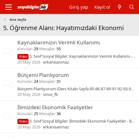
Giriş yap
Kayıt ol
Ana sayfa
5. Öğrenme Alanı: Hayatımızdaki Ekonomi
Kaynaklarımızın Verimli Kullanımı
Konular
29
Mesajlar
55
5. Sınıf Sosyal Bilgiler: Kaynaklarımızın Verimli Kullanımı - Benim Hocam Yayınları
Video
20 May 2026
erkanisanmaz
Bütçemi Planlıyorum
Konular
24
Mesajlar
31
Bütçemi Planlıyorum (Ders Kitabı Sayfa 85-86-87-89-91-92-93-94-95-96-97-98-99) Cevapları
20 May 2026
since_fb
İlimizdeki Ekonomik Faaliyetler
Konular
25
Mesajlar
36
5. Sınıf Sosyal Bilgiler: İlimizdeki Ekonomik Faaliyetler - Benim Hocam Yayınları
Video
20 May 2026
erkanisanmaz