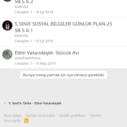
SB.5.6.2
kadirsbö
Cevaplar
1
18 Eyl 2018
5.SINIF SOSYAL BİLGİLER GÜNLÜK PLAN-25
SB.5.6.1
kadirsbö
Cevaplar
1
18 Eyl 2018
Etkin Vatandaşlık- Sözcük Avı
aslanhasanhoca
Cevaplar
1
10 May 2018
Buraya mesaj yazmak için üye olmanız gereklidir.
5. Sınıf 6. Ünite - Etkin Vatandaşlık
Bize ulaşın
Şartlar ve kurallar
Gizlilik politikası
Yardım
Ana sayfa
R
S